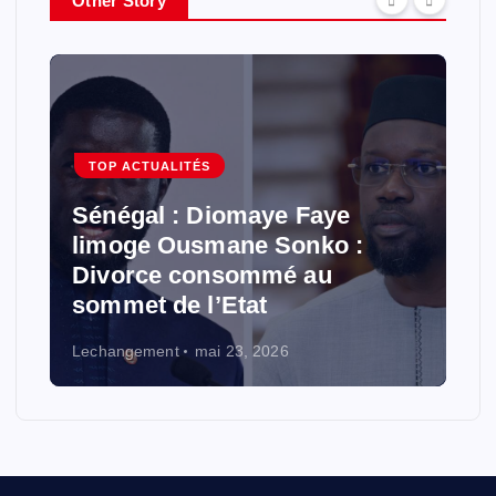
Other Story
:
TOP ACTUALITÉS
Sénégal : Diomaye Faye
limoge Ousmane Sonko :
Divorce consommé au
sommet de l’Etat
Lechangement
mai 23, 2026