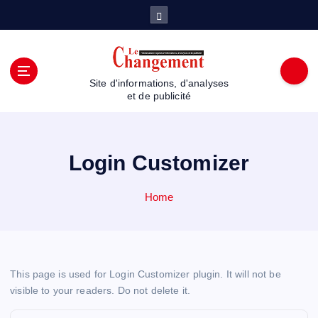
S
k
i
p
t
Site d'informations, d'analyses
o
et de publicité
c
o
n
t
Login Customizer
e
n
Home
t
This page is used for Login Customizer plugin. It will not be
visible to your readers. Do not delete it.