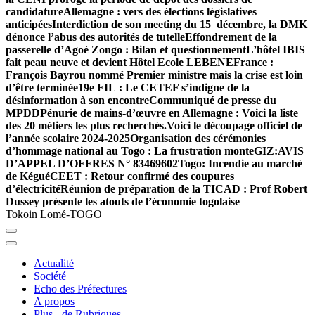
candidature
Allemagne : vers des élections législatives
anticipées
Interdiction de son meeting du 15 décembre, la DMK
dénonce l’abus des autorités de tutelle
Effondrement de la
passerelle d’Agoè Zongo : Bilan et questionnement
L’hôtel IBIS
fait peau neuve et devient Hôtel Ecole LEBENE
France :
François Bayrou nommé Premier ministre mais la crise est loin
d’être terminée
19e FIL : Le CETEF s’indigne de la
désinformation à son encontre
Communiqué de presse du
MPDD
Pénurie de mains-d’œuvre en Allemagne : Voici la liste
des 20 métiers les plus recherchés.
Voici le découpage officiel de
l’année scolaire 2024-2025
Organisation des cérémonies
d’hommage national au Togo : La frustration monte
GIZ:AVIS
D’APPEL D’OFFRES N° 83469602
Togo: Incendie au marché
de Kégué
CEET : Retour confirmé des coupures
d’électricité
Réunion de préparation de la TICAD : Prof Robert
Dussey présente les atouts de l’économie togolaise
Tokoin Lomé-TOGO
Actualité
Société
Echo des Préfectures
A propos
Plus+ de Rubriques