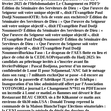
février 2025 de l’Hebdomadaire Le Changement en PDF
5ᵉ
Édition du Séminaire des Serviteurs de Dieu : « Que l’œuvre du
Seigneur soit votre unique objectif », dixit l’Évangéliste Paul
Dodji Noumonvi
OTR: Avis de vente aux enchères
5ᵉ Édition du
Séminaire des Serviteurs de Dieu : « Que l’œuvre du Seigneur
soit votre unique objectif », dixit l’Évangéliste Paul Dodji
Noumonvi
5ᵉ Édition du Séminaire des Serviteurs de Dieu : «
Que l’œuvre du Seigneur soit votre unique objectif », dixit
l’Évangéliste Paul Dodji Noumonvi
5ᵉ Édition du Séminaire des
Serviteurs de Dieu : « Que l’œuvre du Seigneur soit votre
unique objectif », dixit l’Évangéliste Paul Dodji
Noumonvi
Burkina Faso : Le drapeau de l’AES flotte en lieu et
place de celui de la CEDEAO
Préparatifs du Hadj 2025: les
candidats au pèlerinage invités à s’inscrire avant fin
février
Politique : Pascal Bodjona, porteur d’un message
confidentiel de Lomé II pour Ndjamena
L’ANC fait le ménage
dans son rang : 7 militants exclus
Que se passe –t-il encore au
niveau de la passerelle d’Adétikopé ?
Lycée de Tchêkpo :
Inauguration d’un bloc administratif offert par l’Association
YOTONOR
Le journal Le Changement N*911 en PDF
Encore
un incendie à Lomé ce matinLes flammes ont dévoré le Bar
Restaurant BEAU CHOIX sis à Bè Klikanmé ce matin aux
environs de 6h30 min.
USA : Donald Trump reprend la
commande de la Maison Blanche
Togo/ Elections sénatoriales :
la CENI proroge la période de dépôt des dossiers de