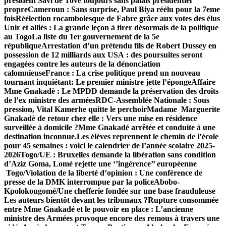
président Savi de Tové toujours sans palais présidentiel
propre
Cameroun : Sans surprise, Paul Biya réélu pour la 7eme
fois
Réélection rocambolesque de Fabre grâce aux votes des élus
Unir et alliés : La grande leçon à tirer désormais de la politique
au Togo
La liste du 1er gouvernement de la 5e
république
Arrestation d’un prétendu fils de Robert Dussey en
possession de 12 milliards aux USA : des poursuites seront
engagées contre les auteurs de la dénonciation
calomnieuse
France : La crise politique prend un nouveau
tournant inquiétant: Le premier ministre jette l’éponge
Affaire
Mme Gnakadè : Le MPDD demande la préservation des droits
de l’ex ministre des armées
RDC-Assemblée Nationale : Sous
pression, Vital Kamerhe quitte le perchoir
Madame Marguerite
Gnakadè de retour chez elle : Vers une mise en résidence
surveillée à domicile ?
Mme Gnakadé arrêtée et conduite à une
destination inconnue.
Les élèves reprennent le chemin de l’école
pour 45 semaines : voici le calendrier de l’année scolaire 2025-
2026
Togo/UE : Bruxelles demande la libération sans condition
d’Aziz Goma, Lomé rejette une ‘’ingérence’’ européenne
Togo/Violation de la liberté d’opinion : Une conférence de
presse de la DMK interrompue par la police
Abobo-
Kpolokougomé/Une chefferie fondée sur une base frauduleuse
Les auteurs bientôt devant les tribunaux ?
Rupture consommée
entre Mme Gnakadé et le pouvoir en place : L’ancienne
ministre des Armées provoque encore des remous à travers une