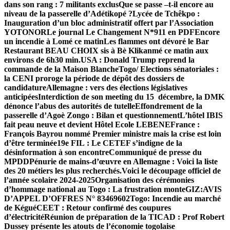
dans son rang : 7 militants exclus
Que se passe –t-il encore au
niveau de la passerelle d’Adétikopé ?
Lycée de Tchêkpo :
Inauguration d’un bloc administratif offert par l’Association
YOTONOR
Le journal Le Changement N*911 en PDF
Encore
un incendie à Lomé ce matinLes flammes ont dévoré le Bar
Restaurant BEAU CHOIX sis à Bè Klikanmé ce matin aux
environs de 6h30 min.
USA : Donald Trump reprend la
commande de la Maison Blanche
Togo/ Elections sénatoriales :
la CENI proroge la période de dépôt des dossiers de
candidature
Allemagne : vers des élections législatives
anticipées
Interdiction de son meeting du 15 décembre, la DMK
dénonce l’abus des autorités de tutelle
Effondrement de la
passerelle d’Agoè Zongo : Bilan et questionnement
L’hôtel IBIS
fait peau neuve et devient Hôtel Ecole LEBENE
France :
François Bayrou nommé Premier ministre mais la crise est loin
d’être terminée
19e FIL : Le CETEF s’indigne de la
désinformation à son encontre
Communiqué de presse du
MPDD
Pénurie de mains-d’œuvre en Allemagne : Voici la liste
des 20 métiers les plus recherchés.
Voici le découpage officiel de
l’année scolaire 2024-2025
Organisation des cérémonies
d’hommage national au Togo : La frustration monte
GIZ:AVIS
D’APPEL D’OFFRES N° 83469602
Togo: Incendie au marché
de Kégué
CEET : Retour confirmé des coupures
d’électricité
Réunion de préparation de la TICAD : Prof Robert
Dussey présente les atouts de l’économie togolaise