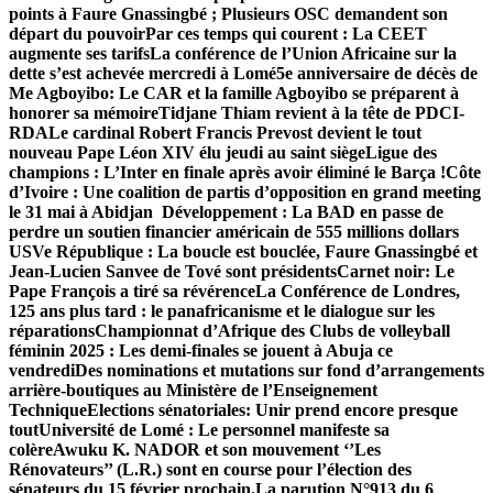
points à Faure Gnassingbé ; Plusieurs OSC demandent son
départ du pouvoir
Par ces temps qui courent : La CEET
augmente ses tarifs
La conférence de l’Union Africaine sur la
dette s’est achevée mercredi à Lomé
5e anniversaire de décès de
Me Agboyibo: Le CAR et la famille Agboyibo se préparent à
honorer sa mémoire
Tidjane Thiam revient à la tête de PDCI-
RDA
Le cardinal Robert Francis Prevost devient le tout
nouveau Pape Léon XIV élu jeudi au saint siège
Ligue des
champions : L’Inter en finale après avoir éliminé le Barça !
Côte
d’Ivoire : Une coalition de partis d’opposition en grand meeting
le 31 mai à Abidjan
Développement : La BAD en passe de
perdre un soutien financier américain de 555 millions dollars
US
Ve République : La boucle est bouclée, Faure Gnassingbé et
Jean-Lucien Sanvee de Tové sont présidents
Carnet noir: Le
Pape François a tiré sa révérence
La Conférence de Londres,
125 ans plus tard : le panafricanisme et le dialogue sur les
réparations
Championnat d’Afrique des Clubs de volleyball
féminin 2025 : Les demi-finales se jouent à Abuja ce
vendredi
Des nominations et mutations sur fond d’arrangements
arrière-boutiques au Ministère de l’Enseignement
Technique
Elections sénatoriales: Unir prend encore presque
tout
Université de Lomé : Le personnel manifeste sa
colère
Awuku K. NADOR et son mouvement ‘’Les
Rénovateurs’’ (L.R.) sont en course pour l’élection des
sénateurs du 15 février prochain.
La parution N°913 du 6