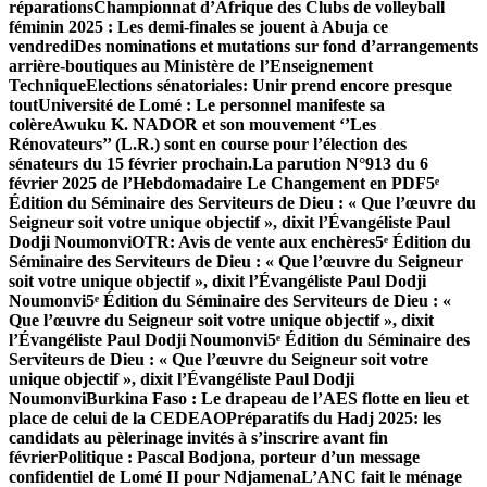
réparations
Championnat d’Afrique des Clubs de volleyball
féminin 2025 : Les demi-finales se jouent à Abuja ce
vendredi
Des nominations et mutations sur fond d’arrangements
arrière-boutiques au Ministère de l’Enseignement
Technique
Elections sénatoriales: Unir prend encore presque
tout
Université de Lomé : Le personnel manifeste sa
colère
Awuku K. NADOR et son mouvement ‘’Les
Rénovateurs’’ (L.R.) sont en course pour l’élection des
sénateurs du 15 février prochain.
La parution N°913 du 6
février 2025 de l’Hebdomadaire Le Changement en PDF
5ᵉ
Édition du Séminaire des Serviteurs de Dieu : « Que l’œuvre du
Seigneur soit votre unique objectif », dixit l’Évangéliste Paul
Dodji Noumonvi
OTR: Avis de vente aux enchères
5ᵉ Édition du
Séminaire des Serviteurs de Dieu : « Que l’œuvre du Seigneur
soit votre unique objectif », dixit l’Évangéliste Paul Dodji
Noumonvi
5ᵉ Édition du Séminaire des Serviteurs de Dieu : «
Que l’œuvre du Seigneur soit votre unique objectif », dixit
l’Évangéliste Paul Dodji Noumonvi
5ᵉ Édition du Séminaire des
Serviteurs de Dieu : « Que l’œuvre du Seigneur soit votre
unique objectif », dixit l’Évangéliste Paul Dodji
Noumonvi
Burkina Faso : Le drapeau de l’AES flotte en lieu et
place de celui de la CEDEAO
Préparatifs du Hadj 2025: les
candidats au pèlerinage invités à s’inscrire avant fin
février
Politique : Pascal Bodjona, porteur d’un message
confidentiel de Lomé II pour Ndjamena
L’ANC fait le ménage