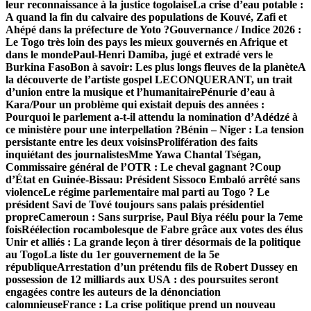
leur reconnaissance à la justice togolaise
La crise d’eau potable :
A quand la fin du calvaire des populations de Kouvé, Zafi et
Ahépé dans la préfecture de Yoto ?
Gouvernance / Indice 2026 :
Le Togo très loin des pays les mieux gouvernés en Afrique et
dans le monde
Paul-Henri Damiba, jugé et extradé vers le
Burkina Faso
Bon à savoir: Les plus longs fleuves de la planète
A
la découverte de l’artiste gospel LECONQUERANT, un trait
d’union entre la musique et l’humanitaire
Pénurie d’eau à
Kara/Pour un problème qui existait depuis des années :
Pourquoi le parlement a-t-il attendu la nomination d’Adédzé à
ce ministère pour une interpellation ?
Bénin – Niger : La tension
persistante entre les deux voisins
Prolifération des faits
inquiétant des journalistes
Mme Yawa Chantal Tségan,
Commissaire général de l’OTR : Le cheval gagnant ?
Coup
d’État en Guinée-Bissau: Président Sissoco Embaló arrêté sans
violence
Le régime parlementaire mal parti au Togo ? Le
président Savi de Tové toujours sans palais présidentiel
propre
Cameroun : Sans surprise, Paul Biya réélu pour la 7eme
fois
Réélection rocambolesque de Fabre grâce aux votes des élus
Unir et alliés : La grande leçon à tirer désormais de la politique
au Togo
La liste du 1er gouvernement de la 5e
république
Arrestation d’un prétendu fils de Robert Dussey en
possession de 12 milliards aux USA : des poursuites seront
engagées contre les auteurs de la dénonciation
calomnieuse
France : La crise politique prend un nouveau