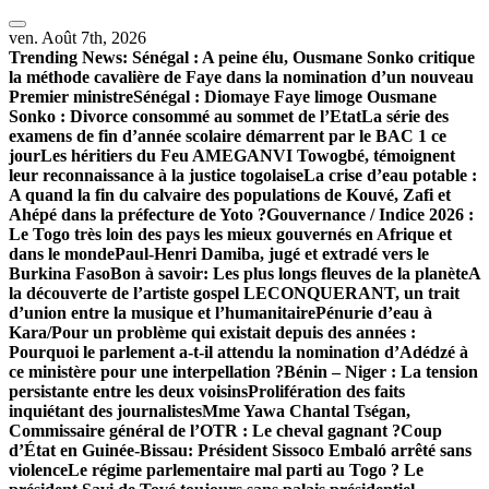
Skip
to
ven. Août 7th, 2026
content
Trending News:
Sénégal : A peine élu, Ousmane Sonko critique
la méthode cavalière de Faye dans la nomination d’un nouveau
Premier ministre
Sénégal : Diomaye Faye limoge Ousmane
Sonko : Divorce consommé au sommet de l’Etat
La série des
examens de fin d’année scolaire démarrent par le BAC 1 ce
jour
Les héritiers du Feu AMEGANVI Towogbé, témoignent
leur reconnaissance à la justice togolaise
La crise d’eau potable :
A quand la fin du calvaire des populations de Kouvé, Zafi et
Ahépé dans la préfecture de Yoto ?
Gouvernance / Indice 2026 :
Le Togo très loin des pays les mieux gouvernés en Afrique et
dans le monde
Paul-Henri Damiba, jugé et extradé vers le
Burkina Faso
Bon à savoir: Les plus longs fleuves de la planète
A
la découverte de l’artiste gospel LECONQUERANT, un trait
d’union entre la musique et l’humanitaire
Pénurie d’eau à
Kara/Pour un problème qui existait depuis des années :
Pourquoi le parlement a-t-il attendu la nomination d’Adédzé à
ce ministère pour une interpellation ?
Bénin – Niger : La tension
persistante entre les deux voisins
Prolifération des faits
inquiétant des journalistes
Mme Yawa Chantal Tségan,
Commissaire général de l’OTR : Le cheval gagnant ?
Coup
d’État en Guinée-Bissau: Président Sissoco Embaló arrêté sans
violence
Le régime parlementaire mal parti au Togo ? Le