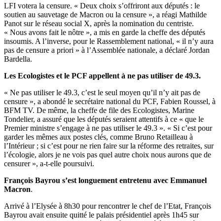
LFI votera la censure. « Deux choix s’offriront aux députés : le
soutien au sauvetage de Macron ou la censure », a réagi Mathilde
Panot sur le réseau social X, après la nomination du centriste.
« Nous avons fait le nôtre », a mis en garde la cheffe des députés
insoumis. A l’inverse, pour le Rassemblement national, « il n’y aura
pas de censure a priori » à l’Assemblée nationale, a déclaré Jordan
Bardella.
Les Ecologistes et le PCF appellent à ne pas utiliser de 49.3.
« Ne pas utiliser le 49.3, c’est le seul moyen qu’il n’y ait pas de
censure », a abondé le secrétaire national du PCF, Fabien Roussel, à
BFM TV. De même, la cheffe de file des Ecologistes, Marine
Tondelier, a assuré que les députés seraient attentifs à ce « que le
Premier ministre s’engage à ne pas utiliser le 49.3 ». « Si c’est pour
garder les mêmes aux postes clés, comme Bruno Retailleau à
l’Intérieur ; si c’est pour ne rien faire sur la réforme des retraites, sur
l’écologie, alors je ne vois pas quel autre choix nous aurons que de
censurer », a-t-elle poursuivi.
François Bayrou s’est longuement entretenu avec Emmanuel
Macron
.
Arrivé à l’Elysée à 8h30 pour rencontrer le chef de l’Etat, François
Bayrou avait ensuite quitté le palais présidentiel après 1h45 sur