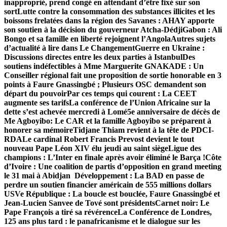
inapproprié, prend congé en attendant d’être fixé sur son
sort
Lutte contre la consommation des substances illicites et les
boissons frelatées dans la région des Savanes : AHAY apporte
son soutien à la décision du gouverneur Atcha-Dédji
Gabon : Ali
Bongo et sa famille en liberté rejoignent l’Angola
Autres sujets
d’actualité à lire dans Le Changement
Guerre en Ukraine :
Discussions directes entre les deux parties à Istanbul
Des
soutiens indéfectibles à Mme Marguerite GNAKADE : Un
Conseiller régional fait une proposition de sortie honorable en 3
points à Faure Gnassingbé ; Plusieurs OSC demandent son
départ du pouvoir
Par ces temps qui courent : La CEET
augmente ses tarifs
La conférence de l’Union Africaine sur la
dette s’est achevée mercredi à Lomé
5e anniversaire de décès de
Me Agboyibo: Le CAR et la famille Agboyibo se préparent à
honorer sa mémoire
Tidjane Thiam revient à la tête de PDCI-
RDA
Le cardinal Robert Francis Prevost devient le tout
nouveau Pape Léon XIV élu jeudi au saint siège
Ligue des
champions : L’Inter en finale après avoir éliminé le Barça !
Côte
d’Ivoire : Une coalition de partis d’opposition en grand meeting
le 31 mai à Abidjan
Développement : La BAD en passe de
perdre un soutien financier américain de 555 millions dollars
US
Ve République : La boucle est bouclée, Faure Gnassingbé et
Jean-Lucien Sanvee de Tové sont présidents
Carnet noir: Le
Pape François a tiré sa révérence
La Conférence de Londres,
125 ans plus tard : le panafricanisme et le dialogue sur les