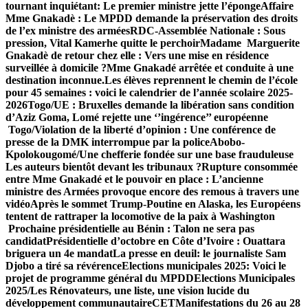
tournant inquiétant: Le premier ministre jette l’éponge
Affaire
Mme Gnakadè : Le MPDD demande la préservation des droits
de l’ex ministre des armées
RDC-Assemblée Nationale : Sous
pression, Vital Kamerhe quitte le perchoir
Madame Marguerite
Gnakadè de retour chez elle : Vers une mise en résidence
surveillée à domicile ?
Mme Gnakadé arrêtée et conduite à une
destination inconnue.
Les élèves reprennent le chemin de l’école
pour 45 semaines : voici le calendrier de l’année scolaire 2025-
2026
Togo/UE : Bruxelles demande la libération sans condition
d’Aziz Goma, Lomé rejette une ‘’ingérence’’ européenne
Togo/Violation de la liberté d’opinion : Une conférence de
presse de la DMK interrompue par la police
Abobo-
Kpolokougomé/Une chefferie fondée sur une base frauduleuse
Les auteurs bientôt devant les tribunaux ?
Rupture consommée
entre Mme Gnakadé et le pouvoir en place : L’ancienne
ministre des Armées provoque encore des remous à travers une
vidéo
Après le sommet Trump-Poutine en Alaska, les Européens
tentent de rattraper la locomotive de la paix à Washington
Prochaine présidentielle au Bénin : Talon ne sera pas
candidat
Présidentielle d’octobre en Côte d’Ivoire : Ouattara
briguera un 4e mandat
La presse en deuil: le journaliste Sam
Djobo a tiré sa révérence
Elections municipales 2025: Voici le
projet de programme général du MPDD
Elections Municipales
2025/Les Rénovateurs, une liste, une vision lucide du
développement communautaire
CET
Manifestations du 26 au 28