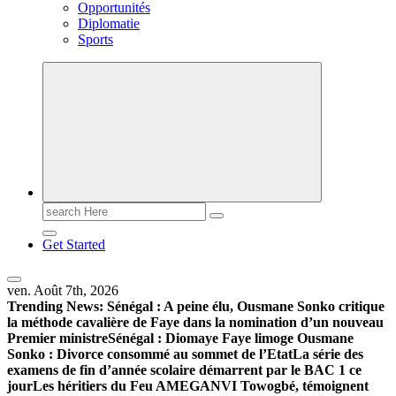
Opportunités
Diplomatie
Sports
Search
for:
Get Started
ven. Août 7th, 2026
Trending News:
Sénégal : A peine élu, Ousmane Sonko critique
la méthode cavalière de Faye dans la nomination d’un nouveau
Premier ministre
Sénégal : Diomaye Faye limoge Ousmane
Sonko : Divorce consommé au sommet de l’Etat
La série des
examens de fin d’année scolaire démarrent par le BAC 1 ce
jour
Les héritiers du Feu AMEGANVI Towogbé, témoignent