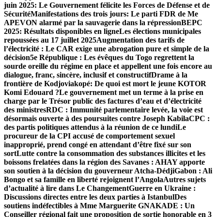
juin 2025: Le Gouvernement félicite les Forces de Défense et de
Sécurité
Manifestations des trois jours: Le parti FDR de Me
APEVON alarmé par la sauvagerie dans la répression
BEPC
2025: Résultats disponibles en ligne
Les élections municipales
repoussées au 17 juillet 2025
Augmentation des tarifs de
l’électricité : Le CAR exige un
e abrogation pure et simple de la
décision
5e République : Les évêques du Togo regrettent la
sourde oreille du régime en place et appellent une fois encore au
dialogue, franc, sincère, inclusif et constructif
Drame à la
frontière de Kodjoviakopé: De quoi est mort le jeune KOTOR
Komi Edouard ?
Le gouvernement met un terme à la prise en
charge par le Trésor public des factures d’eau et d’électricité
des ministres
RDC : Immunité parlementaire levée, la voie est
désormais ouverte à des poursuites contre Joseph Kabila
CPC :
des partis politiques attendus à la réunion de ce lundi
Le
procureur de la CPI accusé de comportement sexuel
inapproprié, prend congé en attendant d’être fixé sur son
sort
Lutte contre la consommation des substances illicites et les
boissons frelatées dans la région des Savanes : AHAY apporte
son soutien à la décision du gouverneur Atcha-Dédji
Gabon : Ali
Bongo et sa famille en liberté rejoignent l’Angola
Autres sujets
d’actualité à lire dans Le Changement
Guerre en Ukraine :
Discussions directes entre les deux parties à Istanbul
Des
soutiens indéfectibles à Mme Marguerite GNAKADE : Un
Conseiller régional fait une proposition de sortie honorable en 3