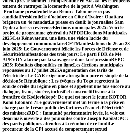
vidéo
Après le sommet Trump-Poutine en Alaska, les Européens
tentent de rattraper la locomotive de la paix à Washington
Prochaine présidentielle au Bénin : Talon ne sera pas
candidat
Présidentielle d’octobre en Côte d’Ivoire : Ouattara
briguera un 4e mandat
La presse en deuil: le journaliste Sam
Djobo a tiré sa révérence
Elections municipales 2025: Voici le
projet de programme général du MPDD
Elections Municipales
2025/Les Rénovateurs, une liste, une vision lucide du
développement communautaire
CET
Manifestations du 26 au 28
juin 2025: Le Gouvernement félicite les Forces de Défense et de
Sécurité
Manifestations des trois jours: Le parti FDR de Me
APEVON alarmé par la sauvagerie dans la répression
BEPC
2025: Résultats disponibles en ligne
Les élections municipales
repoussées au 17 juillet 2025
Augmentation des tarifs de
l’électricité : Le CAR exige un
e abrogation pure et simple de la
décision
5e République : Les évêques du Togo regrettent la
sourde oreille du régime en place et appellent une fois encore au
dialogue, franc, sincère, inclusif et constructif
Drame à la
frontière de Kodjoviakopé: De quoi est mort le jeune KOTOR
Komi Edouard ?
Le gouvernement met un terme à la prise en
charge par le Trésor public des factures d’eau et d’électricité
des ministres
RDC : Immunité parlementaire levée, la voie est
désormais ouverte à des poursuites contre Joseph Kabila
CPC :
des partis politiques attendus à la réunion de ce lundi
Le
procureur de la CPI accusé de comportement sexuel