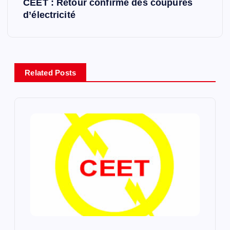
CEET : Retour confirmé des coupures
a
d’électricité
v
i
Related Posts
g
a
t
i
o
n