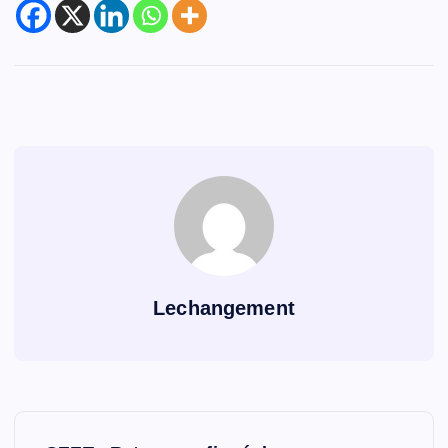
Lechangement
N