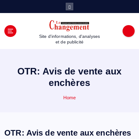
S
k
i
p
t
Site d'informations, d'analyses
o
et de publicité
c
o
n
t
OTR: Avis de vente aux
e
enchères
n
t
Home
OTR: Avis de vente aux enchères