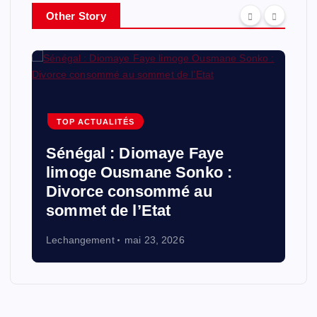
r
Other Story
:
TOP ACTUALITÉS
Sénégal : Diomaye Faye
limoge Ousmane Sonko :
Divorce consommé au
sommet de l’Etat
Lechangement
mai 23, 2026