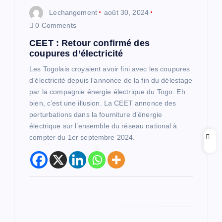
d
Lechangement
août 30, 2024
0 Comments
e
CEET : Retour confirmé des
coupures d’électricité
l
Les Togolais croyaient avoir fini avec les coupures
’
d’électricité depuis l’annonce de la fin du délestage
par la compagnie énergie électrique du Togo. Eh
bien, c’est une illusion. La CEET annonce des
a
perturbations dans la fourniture d’énergie
électrique sur l’ensemble du réseau national à
r
compter du 1er septembre 2024.
t
i
c