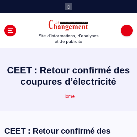
S
k
i
p
t
Site d'informations, d'analyses
o
et de publicité
c
o
n
t
CEET : Retour confirmé des
e
coupures d’électricité
n
t
Home
CEET : Retour confirmé des