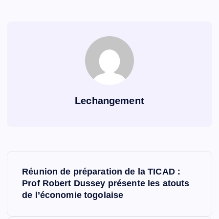
Lechangement
N
Réunion de préparation de la TICAD :
a
Prof Robert Dussey présente les atouts
de l’économie togolaise
v