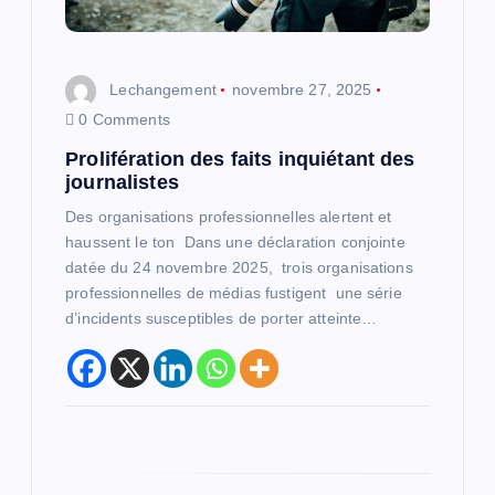
l
’
Lechangement
novembre 27, 2025
0 Comments
a
Prolifération des faits inquiétant des
r
journalistes
Des organisations professionnelles alertent et
t
haussent le ton Dans une déclaration conjointe
datée du 24 novembre 2025, trois organisations
i
professionnelles de médias fustigent une série
d’incidents susceptibles de porter atteinte…
c
l
e