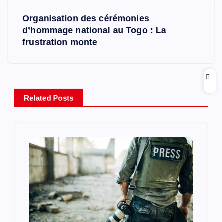
i
Organisation des cérémonies
d’hommage national au Togo : La
g
frustration monte
a
t
Related Posts
i
o
n
d
e