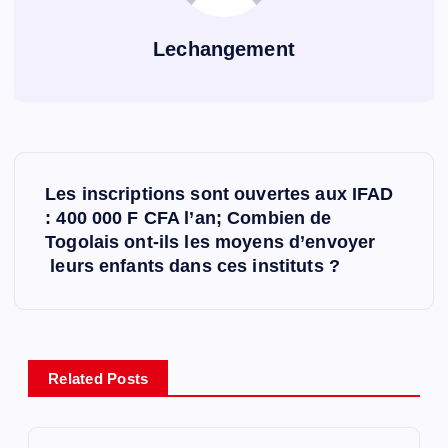
Lechangement
N
Les inscriptions sont ouvertes aux IFAD
a
: 400 000 F CFA l’an; Combien de
Togolais ont-ils les moyens d’envoyer
v
leurs enfants dans ces instituts ?
i
g
Related Posts
a