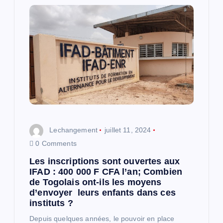
t
i
o
n
d
e
Lechangement
juillet 11, 2024
0 Comments
l
Les inscriptions sont ouvertes aux
IFAD : 400 000 F CFA l’an; Combien
’
de Togolais ont-ils les moyens
d’envoyer leurs enfants dans ces
a
instituts ?
Depuis quelques années, le pouvoir en place