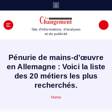
S
k
i
p
t
Site d'informations, d'analyses
o
et de publicité
c
o
n
t
Pénurie de mains-d’œuvre
e
en Allemagne : Voici la liste
n
t
des 20 métiers les plus
recherchés.
Home