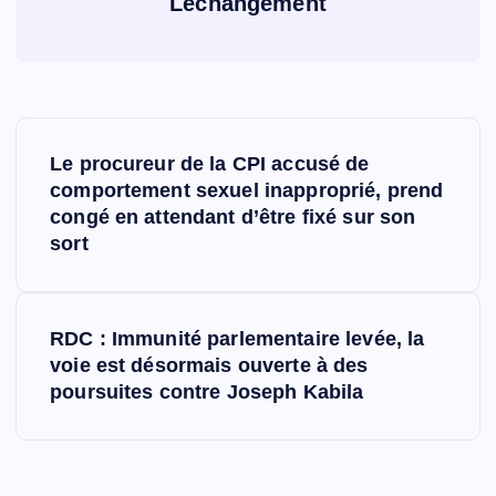
Lechangement
N
Le procureur de la CPI accusé de
a
comportement sexuel inapproprié, prend
congé en attendant d’être fixé sur son
v
sort
i
RDC : Immunité parlementaire levée, la
g
voie est désormais ouverte à des
poursuites contre Joseph Kabila
a
t