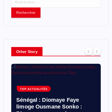
e
c
h
e
r
c
h
e
r
Other Story
:
TOP ACTUALITÉS
Sénégal : Diomaye Faye
limoge Ousmane Sonko :