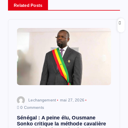
i
Related Posts
o
n
d
e
l
’
Lechangement
mai 27, 2026
a
0 Comments
r
Sénégal : A peine élu, Ousmane
Sonko critique la méthode cavalière