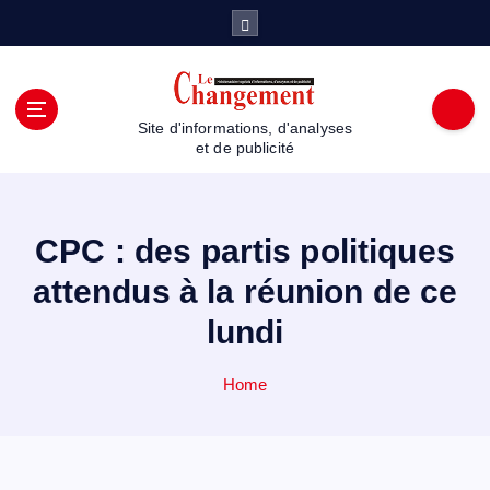
S
k
i
p
t
Site d'informations, d'analyses
o
et de publicité
c
o
n
t
CPC : des partis politiques
e
attendus à la réunion de ce
n
t
lundi
Home