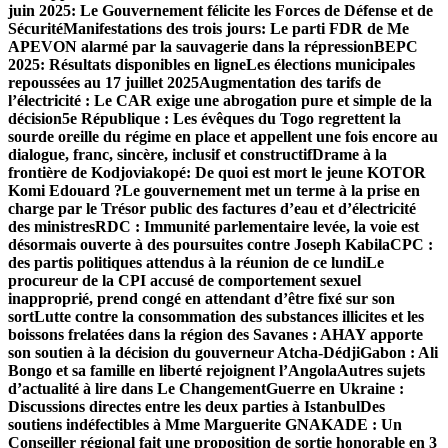
juin 2025: Le Gouvernement félicite les Forces de Défense et de
Sécurité
Manifestations des trois jours: Le parti FDR de Me
APEVON alarmé par la sauvagerie dans la répression
BEPC
2025: Résultats disponibles en ligne
Les élections municipales
repoussées au 17 juillet 2025
Augmentation des tarifs de
l’électricité : Le CAR exige un
e abrogation pure et simple de la
décision
5e République : Les évêques du Togo regrettent la
sourde oreille du régime en place et appellent une fois encore au
dialogue, franc, sincère, inclusif et constructif
Drame à la
frontière de Kodjoviakopé: De quoi est mort le jeune KOTOR
Komi Edouard ?
Le gouvernement met un terme à la prise en
charge par le Trésor public des factures d’eau et d’électricité
des ministres
RDC : Immunité parlementaire levée, la voie est
désormais ouverte à des poursuites contre Joseph Kabila
CPC :
des partis politiques attendus à la réunion de ce lundi
Le
procureur de la CPI accusé de comportement sexuel
inapproprié, prend congé en attendant d’être fixé sur son
sort
Lutte contre la consommation des substances illicites et les
boissons frelatées dans la région des Savanes : AHAY apporte
son soutien à la décision du gouverneur Atcha-Dédji
Gabon : Ali
Bongo et sa famille en liberté rejoignent l’Angola
Autres sujets
d’actualité à lire dans Le Changement
Guerre en Ukraine :
Discussions directes entre les deux parties à Istanbul
Des
soutiens indéfectibles à Mme Marguerite GNAKADE : Un
Conseiller régional fait une proposition de sortie honorable en 3