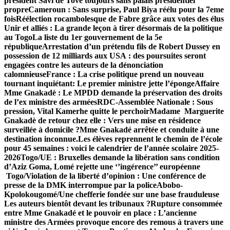
président Savi de Tové toujours sans palais présidentiel
propre
Cameroun : Sans surprise, Paul Biya réélu pour la 7eme
fois
Réélection rocambolesque de Fabre grâce aux votes des élus
Unir et alliés : La grande leçon à tirer désormais de la politique
au Togo
La liste du 1er gouvernement de la 5e
république
Arrestation d’un prétendu fils de Robert Dussey en
possession de 12 milliards aux USA : des poursuites seront
engagées contre les auteurs de la dénonciation
calomnieuse
France : La crise politique prend un nouveau
tournant inquiétant: Le premier ministre jette l’éponge
Affaire
Mme Gnakadè : Le MPDD demande la préservation des droits
de l’ex ministre des armées
RDC-Assemblée Nationale : Sous
pression, Vital Kamerhe quitte le perchoir
Madame Marguerite
Gnakadè de retour chez elle : Vers une mise en résidence
surveillée à domicile ?
Mme Gnakadé arrêtée et conduite à une
destination inconnue.
Les élèves reprennent le chemin de l’école
pour 45 semaines : voici le calendrier de l’année scolaire 2025-
2026
Togo/UE : Bruxelles demande la libération sans condition
d’Aziz Goma, Lomé rejette une ‘’ingérence’’ européenne
Togo/Violation de la liberté d’opinion : Une conférence de
presse de la DMK interrompue par la police
Abobo-
Kpolokougomé/Une chefferie fondée sur une base frauduleuse
Les auteurs bientôt devant les tribunaux ?
Rupture consommée
entre Mme Gnakadé et le pouvoir en place : L’ancienne
ministre des Armées provoque encore des remous à travers une