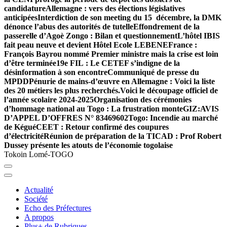
candidature
Allemagne : vers des élections législatives
anticipées
Interdiction de son meeting du 15 décembre, la DMK
dénonce l’abus des autorités de tutelle
Effondrement de la
passerelle d’Agoè Zongo : Bilan et questionnement
L’hôtel IBIS
fait peau neuve et devient Hôtel Ecole LEBENE
France :
François Bayrou nommé Premier ministre mais la crise est loin
d’être terminée
19e FIL : Le CETEF s’indigne de la
désinformation à son encontre
Communiqué de presse du
MPDD
Pénurie de mains-d’œuvre en Allemagne : Voici la liste
des 20 métiers les plus recherchés.
Voici le découpage officiel de
l’année scolaire 2024-2025
Organisation des cérémonies
d’hommage national au Togo : La frustration monte
GIZ:AVIS
D’APPEL D’OFFRES N° 83469602
Togo: Incendie au marché
de Kégué
CEET : Retour confirmé des coupures
d’électricité
Réunion de préparation de la TICAD : Prof Robert
Dussey présente les atouts de l’économie togolaise
Tokoin Lomé-TOGO
Actualité
Société
Echo des Préfectures
A propos
Plus+ de Rubriques