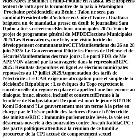
vidéo
Après le sommet Trump-Poutine en Alaska, les Européens
tentent de rattraper la locomotive de la paix à Washington
Prochaine présidentielle au Bénin : Talon ne sera pas
candidat
Présidentielle d’octobre en Côte d’Ivoire : Ouattara
briguera un 4e mandat
La presse en deuil: le journaliste Sam
Djobo a tiré sa révérence
Elections municipales 2025: Voici le
projet de programme général du MPDD
Elections Municipales
2025/Les Rénovateurs, une liste, une vision lucide du
développement communautaire
CET
Manifestations du 26 au 28
juin 2025: Le Gouvernement félicite les Forces de Défense et de
Sécurité
Manifestations des trois jours: Le parti FDR de Me
APEVON alarmé par la sauvagerie dans la répression
BEPC
2025: Résultats disponibles en ligne
Les élections municipales
repoussées au 17 juillet 2025
Augmentation des tarifs de
l’électricité : Le CAR exige un
e abrogation pure et simple de la
décision
5e République : Les évêques du Togo regrettent la
sourde oreille du régime en place et appellent une fois encore au
dialogue, franc, sincère, inclusif et constructif
Drame à la
frontière de Kodjoviakopé: De quoi est mort le jeune KOTOR
Komi Edouard ?
Le gouvernement met un terme à la prise en
charge par le Trésor public des factures d’eau et d’électricité
des ministres
RDC : Immunité parlementaire levée, la voie est
désormais ouverte à des poursuites contre Joseph Kabila
CPC :
des partis politiques attendus à la réunion de ce lundi
Le
procureur de la CPI accusé de comportement sexuel