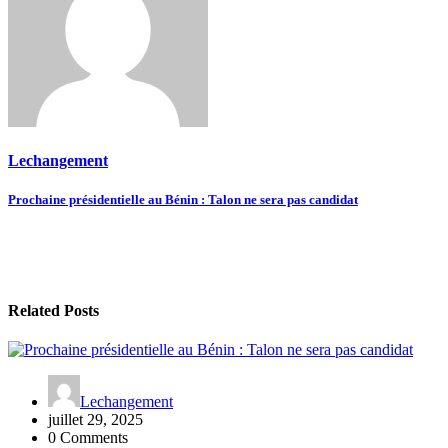
Lechangement
Navigation
Prochaine présidentielle au Bénin : Talon ne sera pas candidat
de
l’article
Related Posts
Lechangement
juillet 29, 2025
0 Comments