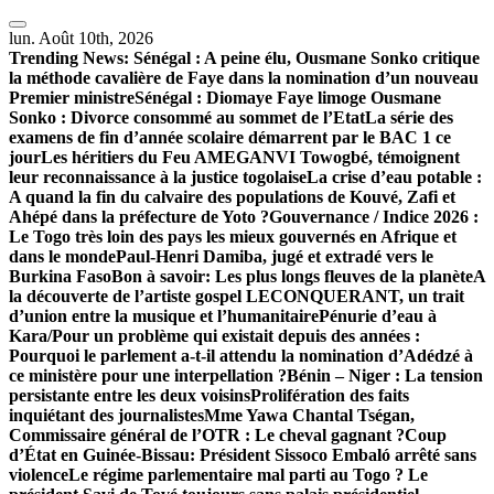
Skip
to
lun. Août 10th, 2026
content
Trending News:
Sénégal : A peine élu, Ousmane Sonko critique
la méthode cavalière de Faye dans la nomination d’un nouveau
Premier ministre
Sénégal : Diomaye Faye limoge Ousmane
Sonko : Divorce consommé au sommet de l’Etat
La série des
examens de fin d’année scolaire démarrent par le BAC 1 ce
jour
Les héritiers du Feu AMEGANVI Towogbé, témoignent
leur reconnaissance à la justice togolaise
La crise d’eau potable :
A quand la fin du calvaire des populations de Kouvé, Zafi et
Ahépé dans la préfecture de Yoto ?
Gouvernance / Indice 2026 :
Le Togo très loin des pays les mieux gouvernés en Afrique et
dans le monde
Paul-Henri Damiba, jugé et extradé vers le
Burkina Faso
Bon à savoir: Les plus longs fleuves de la planète
A
la découverte de l’artiste gospel LECONQUERANT, un trait
d’union entre la musique et l’humanitaire
Pénurie d’eau à
Kara/Pour un problème qui existait depuis des années :
Pourquoi le parlement a-t-il attendu la nomination d’Adédzé à
ce ministère pour une interpellation ?
Bénin – Niger : La tension
persistante entre les deux voisins
Prolifération des faits
inquiétant des journalistes
Mme Yawa Chantal Tségan,
Commissaire général de l’OTR : Le cheval gagnant ?
Coup
d’État en Guinée-Bissau: Président Sissoco Embaló arrêté sans
violence
Le régime parlementaire mal parti au Togo ? Le