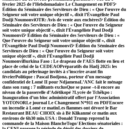
février 2025 de l’Hebdomadaire Le Changement en PDF
5ᵉ
Édition du Séminaire des Serviteurs de Dieu : « Que l’œuvre du
Seigneur soit votre unique objectif », dixit l’Évangéliste Paul
Dodji Noumonvi
OTR: Avis de vente aux enchères
5ᵉ Édition du
Séminaire des Serviteurs de Dieu : « Que l’œuvre du Seigneur
soit votre unique objectif », dixit l’Évangéliste Paul Dodji
Noumonvi
5ᵉ Édition du Séminaire des Serviteurs de Dieu : «
Que l’œuvre du Seigneur soit votre unique objectif », dixit
l’Évangéliste Paul Dodji Noumonvi
5ᵉ Édition du Séminaire des
Serviteurs de Dieu : « Que l’œuvre du Seigneur soit votre
unique objectif », dixit l’Évangéliste Paul Dodji
Noumonvi
Burkina Faso : Le drapeau de l’AES flotte en lieu et
place de celui de la CEDEAO
Préparatifs du Hadj 2025: les
candidats au pèlerinage invités à s’inscrire avant fin
février
Politique : Pascal Bodjona, porteur d’un message
confidentiel de Lomé II pour Ndjamena
L’ANC fait le ménage
dans son rang : 7 militants exclus
Que se passe –t-il encore au
niveau de la passerelle d’Adétikopé ?
Lycée de Tchêkpo :
Inauguration d’un bloc administratif offert par l’Association
YOTONOR
Le journal Le Changement N*911 en PDF
Encore
un incendie à Lomé ce matinLes flammes ont dévoré le Bar
Restaurant BEAU CHOIX sis à Bè Klikanmé ce matin aux
environs de 6h30 min.
USA : Donald Trump reprend la
commande de la Maison Blanche
Togo/ Elections sénatoriales :
la CENI proroge la période de dépôt des dossiers de