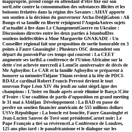
inapproprié, prend congé en attendant d’être fixé sur son
sort
Lutte contre la consommation des substances illicites et les
boissons frelatées dans la région des Savanes : AHAY apporte
son soutien à la décision du gouverneur Atcha-Dédji
Gabon : Ali
Bongo et sa famille en liberté rejoignent l’Angola
Autres sujets
d’actualité à lire dans Le Changement
Guerre en Ukraine :
Discussions directes entre les deux parties à Istanbul
Des
soutiens indéfectibles à Mme Marguerite GNAKADE : Un
Conseiller régional fait une proposition de sortie honorable en 3
points à Faure Gnassingbé ; Plusieurs OSC demandent son
départ du pouvoir
Par ces temps qui courent : La CEET
augmente ses tarifs
La conférence de l’Union Africaine sur la
dette s’est achevée mercredi à Lomé
5e anniversaire de décès de
Me Agboyibo: Le CAR et la famille Agboyibo se préparent à
honorer sa mémoire
Tidjane Thiam revient à la tête de PDCI-
RDA
Le cardinal Robert Francis Prevost devient le tout
nouveau Pape Léon XIV élu jeudi au saint siège
Ligue des
champions : L’Inter en finale après avoir éliminé le Barça !
Côte
d’Ivoire : Une coalition de partis d’opposition en grand meeting
le 31 mai à Abidjan
Développement : La BAD en passe de
perdre un soutien financier américain de 555 millions dollars
US
Ve République : La boucle est bouclée, Faure Gnassingbé et
Jean-Lucien Sanvee de Tové sont présidents
Carnet noir: Le
Pape François a tiré sa révérence
La Conférence de Londres,
125 ans plus tard : le panafricanisme et le dialogue sur les