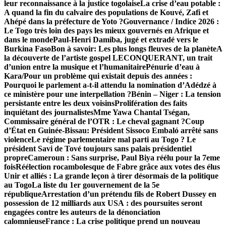
leur reconnaissance à la justice togolaise
La crise d’eau potable :
A quand la fin du calvaire des populations de Kouvé, Zafi et
Ahépé dans la préfecture de Yoto ?
Gouvernance / Indice 2026 :
Le Togo très loin des pays les mieux gouvernés en Afrique et
dans le monde
Paul-Henri Damiba, jugé et extradé vers le
Burkina Faso
Bon à savoir: Les plus longs fleuves de la planète
A
la découverte de l’artiste gospel LECONQUERANT, un trait
d’union entre la musique et l’humanitaire
Pénurie d’eau à
Kara/Pour un problème qui existait depuis des années :
Pourquoi le parlement a-t-il attendu la nomination d’Adédzé à
ce ministère pour une interpellation ?
Bénin – Niger : La tension
persistante entre les deux voisins
Prolifération des faits
inquiétant des journalistes
Mme Yawa Chantal Tségan,
Commissaire général de l’OTR : Le cheval gagnant ?
Coup
d’État en Guinée-Bissau: Président Sissoco Embaló arrêté sans
violence
Le régime parlementaire mal parti au Togo ? Le
président Savi de Tové toujours sans palais présidentiel
propre
Cameroun : Sans surprise, Paul Biya réélu pour la 7eme
fois
Réélection rocambolesque de Fabre grâce aux votes des élus
Unir et alliés : La grande leçon à tirer désormais de la politique
au Togo
La liste du 1er gouvernement de la 5e
république
Arrestation d’un prétendu fils de Robert Dussey en
possession de 12 milliards aux USA : des poursuites seront
engagées contre les auteurs de la dénonciation
calomnieuse
France : La crise politique prend un nouveau