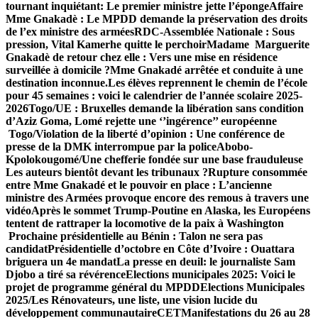
tournant inquiétant: Le premier ministre jette l’éponge
Affaire
Mme Gnakadè : Le MPDD demande la préservation des droits
de l’ex ministre des armées
RDC-Assemblée Nationale : Sous
pression, Vital Kamerhe quitte le perchoir
Madame Marguerite
Gnakadè de retour chez elle : Vers une mise en résidence
surveillée à domicile ?
Mme Gnakadé arrêtée et conduite à une
destination inconnue.
Les élèves reprennent le chemin de l’école
pour 45 semaines : voici le calendrier de l’année scolaire 2025-
2026
Togo/UE : Bruxelles demande la libération sans condition
d’Aziz Goma, Lomé rejette une ‘’ingérence’’ européenne
Togo/Violation de la liberté d’opinion : Une conférence de
presse de la DMK interrompue par la police
Abobo-
Kpolokougomé/Une chefferie fondée sur une base frauduleuse
Les auteurs bientôt devant les tribunaux ?
Rupture consommée
entre Mme Gnakadé et le pouvoir en place : L’ancienne
ministre des Armées provoque encore des remous à travers une
vidéo
Après le sommet Trump-Poutine en Alaska, les Européens
tentent de rattraper la locomotive de la paix à Washington
Prochaine présidentielle au Bénin : Talon ne sera pas
candidat
Présidentielle d’octobre en Côte d’Ivoire : Ouattara
briguera un 4e mandat
La presse en deuil: le journaliste Sam
Djobo a tiré sa révérence
Elections municipales 2025: Voici le
projet de programme général du MPDD
Elections Municipales
2025/Les Rénovateurs, une liste, une vision lucide du
développement communautaire
CET
Manifestations du 26 au 28