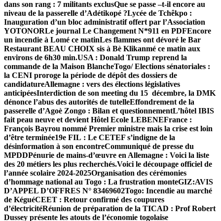
dans son rang : 7 militants exclus
Que se passe –t-il encore au
niveau de la passerelle d’Adétikopé ?
Lycée de Tchêkpo :
Inauguration d’un bloc administratif offert par l’Association
YOTONOR
Le journal Le Changement N*911 en PDF
Encore
un incendie à Lomé ce matinLes flammes ont dévoré le Bar
Restaurant BEAU CHOIX sis à Bè Klikanmé ce matin aux
environs de 6h30 min.
USA : Donald Trump reprend la
commande de la Maison Blanche
Togo/ Elections sénatoriales :
la CENI proroge la période de dépôt des dossiers de
candidature
Allemagne : vers des élections législatives
anticipées
Interdiction de son meeting du 15 décembre, la DMK
dénonce l’abus des autorités de tutelle
Effondrement de la
passerelle d’Agoè Zongo : Bilan et questionnement
L’hôtel IBIS
fait peau neuve et devient Hôtel Ecole LEBENE
France :
François Bayrou nommé Premier ministre mais la crise est loin
d’être terminée
19e FIL : Le CETEF s’indigne de la
désinformation à son encontre
Communiqué de presse du
MPDD
Pénurie de mains-d’œuvre en Allemagne : Voici la liste
des 20 métiers les plus recherchés.
Voici le découpage officiel de
l’année scolaire 2024-2025
Organisation des cérémonies
d’hommage national au Togo : La frustration monte
GIZ:AVIS
D’APPEL D’OFFRES N° 83469602
Togo: Incendie au marché
de Kégué
CEET : Retour confirmé des coupures
d’électricité
Réunion de préparation de la TICAD : Prof Robert
Dussey présente les atouts de l’économie togolaise