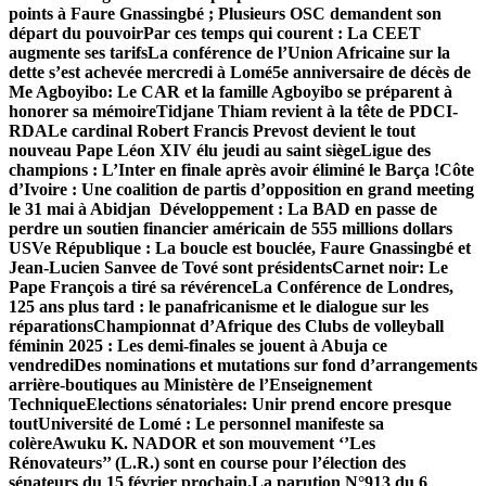
points à Faure Gnassingbé ; Plusieurs OSC demandent son
départ du pouvoir
Par ces temps qui courent : La CEET
augmente ses tarifs
La conférence de l’Union Africaine sur la
dette s’est achevée mercredi à Lomé
5e anniversaire de décès de
Me Agboyibo: Le CAR et la famille Agboyibo se préparent à
honorer sa mémoire
Tidjane Thiam revient à la tête de PDCI-
RDA
Le cardinal Robert Francis Prevost devient le tout
nouveau Pape Léon XIV élu jeudi au saint siège
Ligue des
champions : L’Inter en finale après avoir éliminé le Barça !
Côte
d’Ivoire : Une coalition de partis d’opposition en grand meeting
le 31 mai à Abidjan
Développement : La BAD en passe de
perdre un soutien financier américain de 555 millions dollars
US
Ve République : La boucle est bouclée, Faure Gnassingbé et
Jean-Lucien Sanvee de Tové sont présidents
Carnet noir: Le
Pape François a tiré sa révérence
La Conférence de Londres,
125 ans plus tard : le panafricanisme et le dialogue sur les
réparations
Championnat d’Afrique des Clubs de volleyball
féminin 2025 : Les demi-finales se jouent à Abuja ce
vendredi
Des nominations et mutations sur fond d’arrangements
arrière-boutiques au Ministère de l’Enseignement
Technique
Elections sénatoriales: Unir prend encore presque
tout
Université de Lomé : Le personnel manifeste sa
colère
Awuku K. NADOR et son mouvement ‘’Les
Rénovateurs’’ (L.R.) sont en course pour l’élection des
sénateurs du 15 février prochain.
La parution N°913 du 6