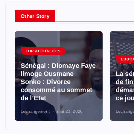
Other Story
TOP ACTUALITÉS
EDUC
Sénégal : Diomaye Faye
limoge Ousmane
La sé
Sonko : Divorce
de fi
consommé au sommet
démar
de l’Etat
ce jo
Lechangement
mai 23, 2026
Lechang