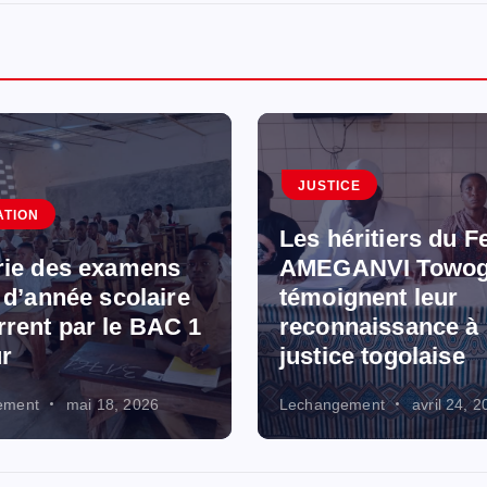
JUSTICE
ATION
Les héritiers du F
rie des examens
AMEGANVI Towog
n d’année scolaire
témoignent leur
rent par le BAC 1
reconnaissance à 
ur
justice togolaise
ement
mai 18, 2026
Lechangement
avril 24, 