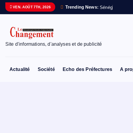
S
Trending News:
S
é
n
é
g
a
l
VEN. AOÛT 7TH, 2026
k
i
p
t
o
Site d'informations, d'analyses et de publicité
c
o
n
Actualité
Société
Echo des Préfectures
A pr
t
e
n
t