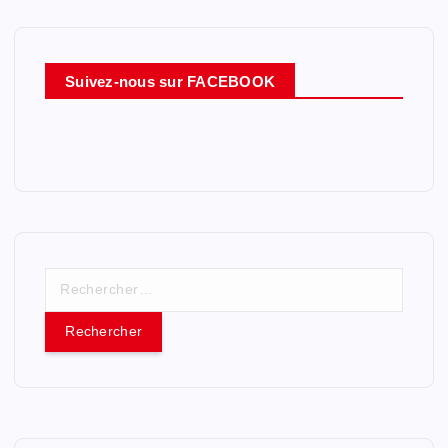
Suivez-nous sur FACEBOOK
R
e
c
h
e
r
c
h