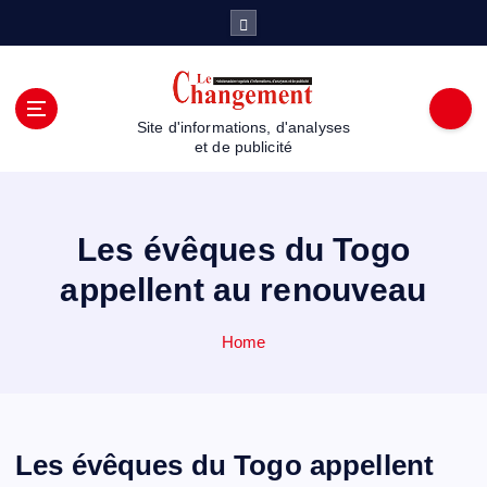
S
k
i
p
t
Site d'informations, d'analyses
o
et de publicité
c
o
n
t
Les évêques du Togo
e
appellent au renouveau
n
t
Home
Les évêques du Togo appellent