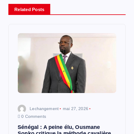
i
Related Posts
o
n
d
e
l
’
Lechangement
mai 27, 2026
a
0 Comments
r
Sénégal : A peine élu, Ousmane
Sonko critique la méthode cavalière