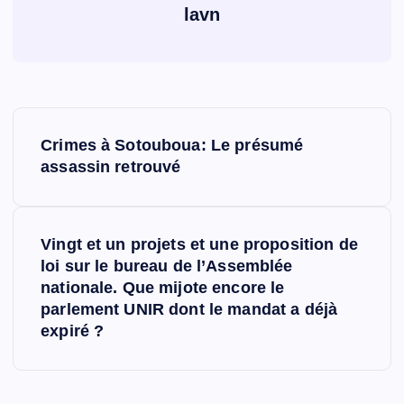
lavn
N
Crimes à Sotouboua: Le présumé
a
assassin retrouvé
v
Vingt et un projets et une proposition de
i
loi sur le bureau de l’Assemblée
nationale. Que mijote encore le
g
parlement UNIR dont le mandat a déjà
expiré ?
a
t