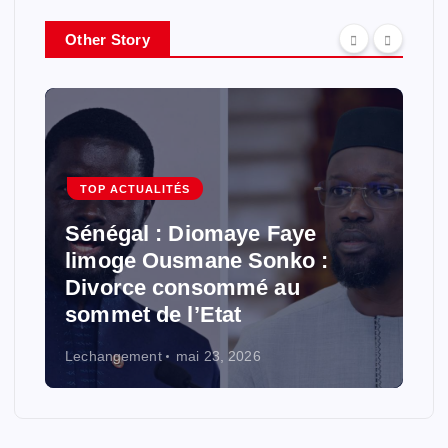
e
r
Other Story
:
TOP ACTUALITÉS
Sénégal : Diomaye Faye
limoge Ousmane Sonko :
Divorce consommé au
sommet de l’Etat
Lechangement
mai 23, 2026