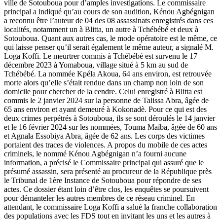
ville de Sotouboua pour d’amples investigations. Le commissaire
principal a indiqué qu’au cours de son audition, Kénou Agbégnigan
a reconnu être l’auteur de 04 des 08 assassinats enregistrés dans ces
localités, notamment un à Blitta, un autre à Tchébébé et deux à
Sotouboua. Quant aux autres cas, le mode opératoire est le même, ce
qui laisse penser qu’il serait également le même auteur, a signalé M.
Loga Koffi. Le meurtrer commis à Tchébébé est survenu le 17
décembre 2023 à Yomaboua, village situé à 5 km au sud de
Tchébébé. La nommée Kpéla Akoua, 64 ans environ, est retrouvée
morte alors qu’elle s’était rendue dans un champ non loin de son
domicile pour chercher de la cendre. Celui enregistré à Blitta est
commis le 2 janvier 2024 sur la personne de Talissa Abra, âgée de
65 ans environ et ayant demeuré à Kokonadè. Pour ce qui est des
deux crimes perpétrés à Sotouboua, ils se sont déroulés le 14 janvier
et le 16 février 2024 sur les nommées, Touma Maïba, âgée de 60 ans
et Agnala Essobiya Abra, âgée de 62 ans. Les corps des victimes
portaient des traces de violences. A propos du mobile de ces actes
criminels, le nommé Kénou Agbégnigan n’a fourni aucune
information, a précisé le Commissaire principal qui assuré que le
présumé assassin, sera présenté au procureur de la République près
le Tribunal de 1ère Instance de Sotouboua pour répondre de ses
actes. Ce dossier étant loin d’être clos, les enquêtes se poursuivent
pour démanteler les autres membres de ce réseau criminel. En
attendant, le commissaire Loga Koffi a salué la franche collaboration
des populations avec les FDS tout en invitant les uns et les autres à