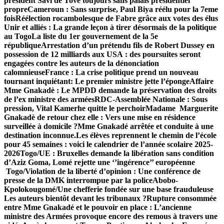
président Savi de Tové toujours sans palais présidentiel
propre
Cameroun : Sans surprise, Paul Biya réélu pour la 7eme
fois
Réélection rocambolesque de Fabre grâce aux votes des élus
Unir et alliés : La grande leçon à tirer désormais de la politique
au Togo
La liste du 1er gouvernement de la 5e
république
Arrestation d’un prétendu fils de Robert Dussey en
possession de 12 milliards aux USA : des poursuites seront
engagées contre les auteurs de la dénonciation
calomnieuse
France : La crise politique prend un nouveau
tournant inquiétant: Le premier ministre jette l’éponge
Affaire
Mme Gnakadè : Le MPDD demande la préservation des droits
de l’ex ministre des armées
RDC-Assemblée Nationale : Sous
pression, Vital Kamerhe quitte le perchoir
Madame Marguerite
Gnakadè de retour chez elle : Vers une mise en résidence
surveillée à domicile ?
Mme Gnakadé arrêtée et conduite à une
destination inconnue.
Les élèves reprennent le chemin de l’école
pour 45 semaines : voici le calendrier de l’année scolaire 2025-
2026
Togo/UE : Bruxelles demande la libération sans condition
d’Aziz Goma, Lomé rejette une ‘’ingérence’’ européenne
Togo/Violation de la liberté d’opinion : Une conférence de
presse de la DMK interrompue par la police
Abobo-
Kpolokougomé/Une chefferie fondée sur une base frauduleuse
Les auteurs bientôt devant les tribunaux ?
Rupture consommée
entre Mme Gnakadé et le pouvoir en place : L’ancienne
ministre des Armées provoque encore des remous à travers une