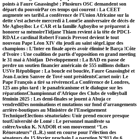
points à Faure Gnassingbé ; Plusieurs OSC demandent son
départ du pouvoir
Par ces temps qui courent : La CEET
augmente ses tarifs
La conférence de l’Union Africaine sur la
dette s’est achevée mercredi à Lomé
5e anniversaire de décès de
Me Agboyibo: Le CAR et la famille Agboyibo se préparent à
honorer sa mémoire
Tidjane Thiam revient à la tête de PDCI-
RDA
Le cardinal Robert Francis Prevost devient le tout
nouveau Pape Léon XIV élu jeudi au saint siège
Ligue des
champions : L’Inter en finale après avoir éliminé le Barça !
Côte
d’Ivoire : Une coalition de partis d’opposition en grand meeting
le 31 mai à Abidjan
Développement : La BAD en passe de
perdre un soutien financier américain de 555 millions dollars
US
Ve République : La boucle est bouclée, Faure Gnassingbé et
Jean-Lucien Sanvee de Tové sont présidents
Carnet noir: Le
Pape François a tiré sa révérence
La Conférence de Londres,
125 ans plus tard : le panafricanisme et le dialogue sur les
réparations
Championnat d’Afrique des Clubs de volleyball
féminin 2025 : Les demi-finales se jouent à Abuja ce
vendredi
Des nominations et mutations sur fond d’arrangements
arrière-boutiques au Ministère de l’Enseignement
Technique
Elections sénatoriales: Unir prend encore presque
tout
Université de Lomé : Le personnel manifeste sa
colère
Awuku K. NADOR et son mouvement ‘’Les
Rénovateurs’’ (L.R.) sont en course pour l’élection des
sénateurs du 15 février prochain.
La parution N°913 du 6