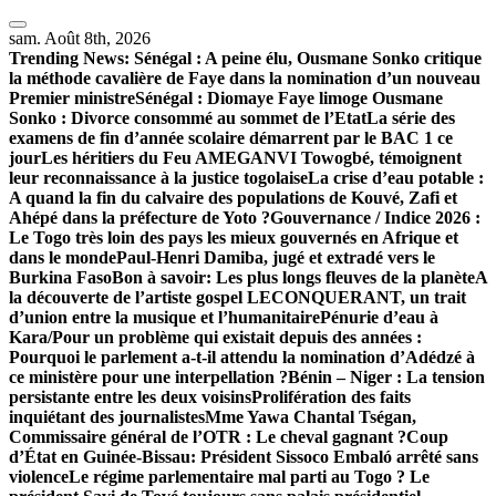
Skip
to
sam. Août 8th, 2026
content
Trending News:
Sénégal : A peine élu, Ousmane Sonko critique
la méthode cavalière de Faye dans la nomination d’un nouveau
Premier ministre
Sénégal : Diomaye Faye limoge Ousmane
Sonko : Divorce consommé au sommet de l’Etat
La série des
examens de fin d’année scolaire démarrent par le BAC 1 ce
jour
Les héritiers du Feu AMEGANVI Towogbé, témoignent
leur reconnaissance à la justice togolaise
La crise d’eau potable :
A quand la fin du calvaire des populations de Kouvé, Zafi et
Ahépé dans la préfecture de Yoto ?
Gouvernance / Indice 2026 :
Le Togo très loin des pays les mieux gouvernés en Afrique et
dans le monde
Paul-Henri Damiba, jugé et extradé vers le
Burkina Faso
Bon à savoir: Les plus longs fleuves de la planète
A
la découverte de l’artiste gospel LECONQUERANT, un trait
d’union entre la musique et l’humanitaire
Pénurie d’eau à
Kara/Pour un problème qui existait depuis des années :
Pourquoi le parlement a-t-il attendu la nomination d’Adédzé à
ce ministère pour une interpellation ?
Bénin – Niger : La tension
persistante entre les deux voisins
Prolifération des faits
inquiétant des journalistes
Mme Yawa Chantal Tségan,
Commissaire général de l’OTR : Le cheval gagnant ?
Coup
d’État en Guinée-Bissau: Président Sissoco Embaló arrêté sans
violence
Le régime parlementaire mal parti au Togo ? Le