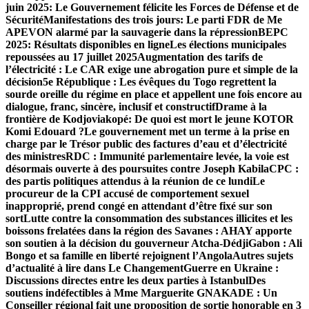
juin 2025: Le Gouvernement félicite les Forces de Défense et de
Sécurité
Manifestations des trois jours: Le parti FDR de Me
APEVON alarmé par la sauvagerie dans la répression
BEPC
2025: Résultats disponibles en ligne
Les élections municipales
repoussées au 17 juillet 2025
Augmentation des tarifs de
l’électricité : Le CAR exige un
e abrogation pure et simple de la
décision
5e République : Les évêques du Togo regrettent la
sourde oreille du régime en place et appellent une fois encore au
dialogue, franc, sincère, inclusif et constructif
Drame à la
frontière de Kodjoviakopé: De quoi est mort le jeune KOTOR
Komi Edouard ?
Le gouvernement met un terme à la prise en
charge par le Trésor public des factures d’eau et d’électricité
des ministres
RDC : Immunité parlementaire levée, la voie est
désormais ouverte à des poursuites contre Joseph Kabila
CPC :
des partis politiques attendus à la réunion de ce lundi
Le
procureur de la CPI accusé de comportement sexuel
inapproprié, prend congé en attendant d’être fixé sur son
sort
Lutte contre la consommation des substances illicites et les
boissons frelatées dans la région des Savanes : AHAY apporte
son soutien à la décision du gouverneur Atcha-Dédji
Gabon : Ali
Bongo et sa famille en liberté rejoignent l’Angola
Autres sujets
d’actualité à lire dans Le Changement
Guerre en Ukraine :
Discussions directes entre les deux parties à Istanbul
Des
soutiens indéfectibles à Mme Marguerite GNAKADE : Un
Conseiller régional fait une proposition de sortie honorable en 3