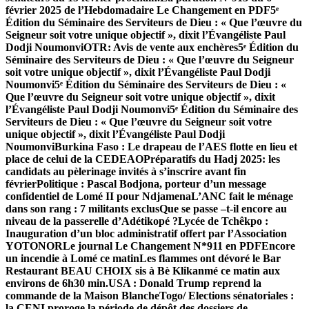
février 2025 de l’Hebdomadaire Le Changement en PDF
5ᵉ
Édition du Séminaire des Serviteurs de Dieu : « Que l’œuvre du
Seigneur soit votre unique objectif », dixit l’Évangéliste Paul
Dodji Noumonvi
OTR: Avis de vente aux enchères
5ᵉ Édition du
Séminaire des Serviteurs de Dieu : « Que l’œuvre du Seigneur
soit votre unique objectif », dixit l’Évangéliste Paul Dodji
Noumonvi
5ᵉ Édition du Séminaire des Serviteurs de Dieu : «
Que l’œuvre du Seigneur soit votre unique objectif », dixit
l’Évangéliste Paul Dodji Noumonvi
5ᵉ Édition du Séminaire des
Serviteurs de Dieu : « Que l’œuvre du Seigneur soit votre
unique objectif », dixit l’Évangéliste Paul Dodji
Noumonvi
Burkina Faso : Le drapeau de l’AES flotte en lieu et
place de celui de la CEDEAO
Préparatifs du Hadj 2025: les
candidats au pèlerinage invités à s’inscrire avant fin
février
Politique : Pascal Bodjona, porteur d’un message
confidentiel de Lomé II pour Ndjamena
L’ANC fait le ménage
dans son rang : 7 militants exclus
Que se passe –t-il encore au
niveau de la passerelle d’Adétikopé ?
Lycée de Tchêkpo :
Inauguration d’un bloc administratif offert par l’Association
YOTONOR
Le journal Le Changement N*911 en PDF
Encore
un incendie à Lomé ce matinLes flammes ont dévoré le Bar
Restaurant BEAU CHOIX sis à Bè Klikanmé ce matin aux
environs de 6h30 min.
USA : Donald Trump reprend la
commande de la Maison Blanche
Togo/ Elections sénatoriales :
la CENI proroge la période de dépôt des dossiers de