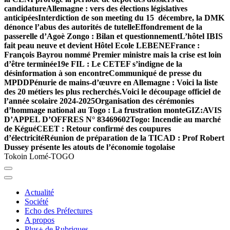
candidature
Allemagne : vers des élections législatives
anticipées
Interdiction de son meeting du 15 décembre, la DMK
dénonce l’abus des autorités de tutelle
Effondrement de la
passerelle d’Agoè Zongo : Bilan et questionnement
L’hôtel IBIS
fait peau neuve et devient Hôtel Ecole LEBENE
France :
François Bayrou nommé Premier ministre mais la crise est loin
d’être terminée
19e FIL : Le CETEF s’indigne de la
désinformation à son encontre
Communiqué de presse du
MPDD
Pénurie de mains-d’œuvre en Allemagne : Voici la liste
des 20 métiers les plus recherchés.
Voici le découpage officiel de
l’année scolaire 2024-2025
Organisation des cérémonies
d’hommage national au Togo : La frustration monte
GIZ:AVIS
D’APPEL D’OFFRES N° 83469602
Togo: Incendie au marché
de Kégué
CEET : Retour confirmé des coupures
d’électricité
Réunion de préparation de la TICAD : Prof Robert
Dussey présente les atouts de l’économie togolaise
Tokoin Lomé-TOGO
Actualité
Société
Echo des Préfectures
A propos
Plus+ de Rubriques