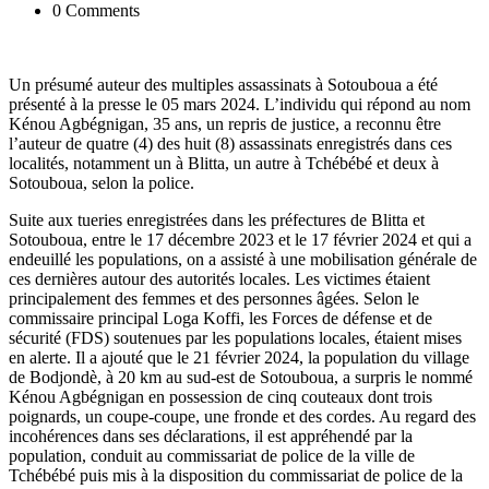
0 Comments
Un présumé auteur des multiples assassinats à Sotouboua a été
présenté à la presse le 05 mars 2024. L’individu qui répond au nom
Kénou Agbégnigan, 35 ans, un repris de justice, a reconnu être
l’auteur de quatre (4) des huit (8) assassinats enregistrés dans ces
localités, notamment un à Blitta, un autre à Tchébébé et deux à
Sotouboua, selon la police.
Suite aux tueries enregistrées dans les préfectures de Blitta et
Sotouboua, entre le 17 décembre 2023 et le 17 février 2024 et qui a
endeuillé les populations, on a assisté à une mobilisation générale de
ces dernières autour des autorités locales. Les victimes étaient
principalement des femmes et des personnes âgées. Selon le
commissaire principal Loga Koffi, les Forces de défense et de
sécurité (FDS) soutenues par les populations locales, étaient mises
en alerte. Il a ajouté que le 21 février 2024, la population du village
de Bodjondè, à 20 km au sud-est de Sotouboua, a surpris le nommé
Kénou Agbégnigan en possession de cinq couteaux dont trois
poignards, un coupe-coupe, une fronde et des cordes. Au regard des
incohérences dans ses déclarations, il est appréhendé par la
population, conduit au commissariat de police de la ville de
Tchébébé puis mis à la disposition du commissariat de police de la