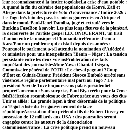
leur reconnaissance à la justice togolaise
La crise d’eau potable :
A quand la fin du calvaire des populations de Kouvé, Zafi et
Ahépé dans la préfecture de Yoto ?
Gouvernance / Indice 2026 :
Le Togo très loin des pays les mieux gouvernés en Afrique et
dans le monde
Paul-Henri Damiba, jugé et extradé vers le
Burkina Faso
Bon à savoir: Les plus longs fleuves de la planète
A
la découverte de l’artiste gospel LECONQUERANT, un trait
d’union entre la musique et l’humanitaire
Pénurie d’eau à
Kara/Pour un problème qui existait depuis des années :
Pourquoi le parlement a-t-il attendu la nomination d’Adédzé à
ce ministère pour une interpellation ?
Bénin – Niger : La tension
persistante entre les deux voisins
Prolifération des faits
inquiétant des journalistes
Mme Yawa Chantal Tségan,
Commissaire général de l’OTR : Le cheval gagnant ?
Coup
d’État en Guinée-Bissau: Président Sissoco Embaló arrêté sans
violence
Le régime parlementaire mal parti au Togo ? Le
président Savi de Tové toujours sans palais présidentiel
propre
Cameroun : Sans surprise, Paul Biya réélu pour la 7eme
fois
Réélection rocambolesque de Fabre grâce aux votes des élus
Unir et alliés : La grande leçon à tirer désormais de la politique
au Togo
La liste du 1er gouvernement de la 5e
république
Arrestation d’un prétendu fils de Robert Dussey en
possession de 12 milliards aux USA : des poursuites seront
engagées contre les auteurs de la dénonciation
calomnieuse
France : La crise politique prend un nouveau