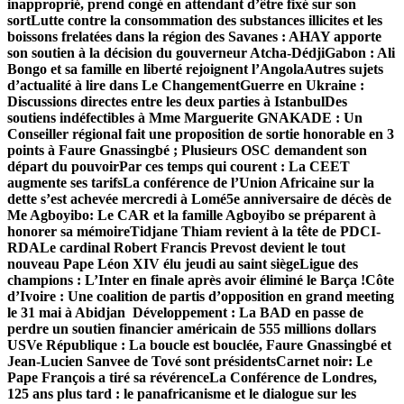
inapproprié, prend congé en attendant d’être fixé sur son
sort
Lutte contre la consommation des substances illicites et les
boissons frelatées dans la région des Savanes : AHAY apporte
son soutien à la décision du gouverneur Atcha-Dédji
Gabon : Ali
Bongo et sa famille en liberté rejoignent l’Angola
Autres sujets
d’actualité à lire dans Le Changement
Guerre en Ukraine :
Discussions directes entre les deux parties à Istanbul
Des
soutiens indéfectibles à Mme Marguerite GNAKADE : Un
Conseiller régional fait une proposition de sortie honorable en 3
points à Faure Gnassingbé ; Plusieurs OSC demandent son
départ du pouvoir
Par ces temps qui courent : La CEET
augmente ses tarifs
La conférence de l’Union Africaine sur la
dette s’est achevée mercredi à Lomé
5e anniversaire de décès de
Me Agboyibo: Le CAR et la famille Agboyibo se préparent à
honorer sa mémoire
Tidjane Thiam revient à la tête de PDCI-
RDA
Le cardinal Robert Francis Prevost devient le tout
nouveau Pape Léon XIV élu jeudi au saint siège
Ligue des
champions : L’Inter en finale après avoir éliminé le Barça !
Côte
d’Ivoire : Une coalition de partis d’opposition en grand meeting
le 31 mai à Abidjan
Développement : La BAD en passe de
perdre un soutien financier américain de 555 millions dollars
US
Ve République : La boucle est bouclée, Faure Gnassingbé et
Jean-Lucien Sanvee de Tové sont présidents
Carnet noir: Le
Pape François a tiré sa révérence
La Conférence de Londres,
125 ans plus tard : le panafricanisme et le dialogue sur les