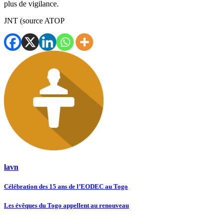
plus de vigilance.
JNT (source ATOP
lavn
Navigation
Célébration des 15 ans de l’EODEC au Togo
de
Les évêques du Togo appellent au renouveau
l’article