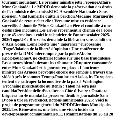
tournant inquiétant: Le premier ministre jette l’éponge
Affaire
Mme Gnakadè : Le MPDD demande la préservation des droits
de l’ex ministre des armées
RDC-Assemblée Nationale : Sous
pression, Vital Kamerhe quitte le perchoir
Madame Marguerite
Gnakadè de retour chez elle : Vers une mise en résidence
surveillée à domicile ?
Mme Gnakadé arrêtée et conduite à une
destination inconnue.
Les élèves reprennent le chemin de l’école
pour 45 semaines : voici le calendrier de l’année scolaire 2025-
2026
Togo/UE : Bruxelles demande la libération sans condition
d’Aziz Goma, Lomé rejette une ‘’ingérence’’ européenne
Togo/Violation de la liberté d’opinion : Une conférence de
presse de la DMK interrompue par la police
Abobo-
Kpolokougomé/Une chefferie fondée sur une base frauduleuse
Les auteurs bientôt devant les tribunaux ?
Rupture consommée
entre Mme Gnakadé et le pouvoir en place : L’ancienne
ministre des Armées provoque encore des remous à travers une
vidéo
Après le sommet Trump-Poutine en Alaska, les Européens
tentent de rattraper la locomotive de la paix à Washington
Prochaine présidentielle au Bénin : Talon ne sera pas
candidat
Présidentielle d’octobre en Côte d’Ivoire : Ouattara
briguera un 4e mandat
La presse en deuil: le journaliste Sam
Djobo a tiré sa révérence
Elections municipales 2025: Voici le
projet de programme général du MPDD
Elections Municipales
2025/Les Rénovateurs, une liste, une vision lucide du
développement communautaire
CET
Manifestations du 26 au 28