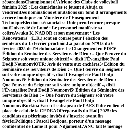
réparations
Championnat d’Afrique des Clubs de volleyball
féminin 2025 : Les demi-finales se jouent à Abuja ce
vendredi
Des nominations et mutations sur fond d’arrangements
arrière-boutiques au Ministère de l’Enseignement
Technique
Elections sénatoriales: Unir prend encore presque
tout
Université de Lomé : Le personnel manifeste sa
colère
Awuku K. NADOR et son mouvement ‘’Les
Rénovateurs’’ (L.R.) sont en course pour l’élection des
sénateurs du 15 février prochain.
La parution N°913 du 6
février 2025 de l’Hebdomadaire Le Changement en PDF
5ᵉ
Édition du Séminaire des Serviteurs de Dieu : « Que l’œuvre du
Seigneur soit votre unique objectif », dixit l’Évangéliste Paul
Dodji Noumonvi
OTR: Avis de vente aux enchères
5ᵉ Édition du
Séminaire des Serviteurs de Dieu : « Que l’œuvre du Seigneur
soit votre unique objectif », dixit l’Évangéliste Paul Dodji
Noumonvi
5ᵉ Édition du Séminaire des Serviteurs de Dieu : «
Que l’œuvre du Seigneur soit votre unique objectif », dixit
l’Évangéliste Paul Dodji Noumonvi
5ᵉ Édition du Séminaire des
Serviteurs de Dieu : « Que l’œuvre du Seigneur soit votre
unique objectif », dixit l’Évangéliste Paul Dodji
Noumonvi
Burkina Faso : Le drapeau de l’AES flotte en lieu et
place de celui de la CEDEAO
Préparatifs du Hadj 2025: les
candidats au pèlerinage invités à s’inscrire avant fin
février
Politique : Pascal Bodjona, porteur d’un message
confidentiel de Lomé II pour Ndjamena
L’ANC fait le ménage