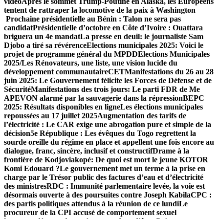
vidéo
Après le sommet Trump-Poutine en Alaska, les Européens
tentent de rattraper la locomotive de la paix à Washington
Prochaine présidentielle au Bénin : Talon ne sera pas
candidat
Présidentielle d’octobre en Côte d’Ivoire : Ouattara
briguera un 4e mandat
La presse en deuil: le journaliste Sam
Djobo a tiré sa révérence
Elections municipales 2025: Voici le
projet de programme général du MPDD
Elections Municipales
2025/Les Rénovateurs, une liste, une vision lucide du
développement communautaire
CET
Manifestations du 26 au 28
juin 2025: Le Gouvernement félicite les Forces de Défense et de
Sécurité
Manifestations des trois jours: Le parti FDR de Me
APEVON alarmé par la sauvagerie dans la répression
BEPC
2025: Résultats disponibles en ligne
Les élections municipales
repoussées au 17 juillet 2025
Augmentation des tarifs de
l’électricité : Le CAR exige un
e abrogation pure et simple de la
décision
5e République : Les évêques du Togo regrettent la
sourde oreille du régime en place et appellent une fois encore au
dialogue, franc, sincère, inclusif et constructif
Drame à la
frontière de Kodjoviakopé: De quoi est mort le jeune KOTOR
Komi Edouard ?
Le gouvernement met un terme à la prise en
charge par le Trésor public des factures d’eau et d’électricité
des ministres
RDC : Immunité parlementaire levée, la voie est
désormais ouverte à des poursuites contre Joseph Kabila
CPC :
des partis politiques attendus à la réunion de ce lundi
Le
procureur de la CPI accusé de comportement sexuel