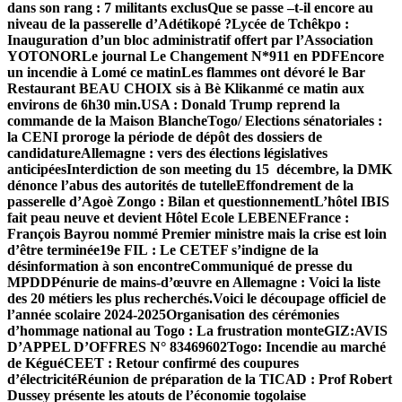
dans son rang : 7 militants exclus
Que se passe –t-il encore au
niveau de la passerelle d’Adétikopé ?
Lycée de Tchêkpo :
Inauguration d’un bloc administratif offert par l’Association
YOTONOR
Le journal Le Changement N*911 en PDF
Encore
un incendie à Lomé ce matinLes flammes ont dévoré le Bar
Restaurant BEAU CHOIX sis à Bè Klikanmé ce matin aux
environs de 6h30 min.
USA : Donald Trump reprend la
commande de la Maison Blanche
Togo/ Elections sénatoriales :
la CENI proroge la période de dépôt des dossiers de
candidature
Allemagne : vers des élections législatives
anticipées
Interdiction de son meeting du 15 décembre, la DMK
dénonce l’abus des autorités de tutelle
Effondrement de la
passerelle d’Agoè Zongo : Bilan et questionnement
L’hôtel IBIS
fait peau neuve et devient Hôtel Ecole LEBENE
France :
François Bayrou nommé Premier ministre mais la crise est loin
d’être terminée
19e FIL : Le CETEF s’indigne de la
désinformation à son encontre
Communiqué de presse du
MPDD
Pénurie de mains-d’œuvre en Allemagne : Voici la liste
des 20 métiers les plus recherchés.
Voici le découpage officiel de
l’année scolaire 2024-2025
Organisation des cérémonies
d’hommage national au Togo : La frustration monte
GIZ:AVIS
D’APPEL D’OFFRES N° 83469602
Togo: Incendie au marché
de Kégué
CEET : Retour confirmé des coupures
d’électricité
Réunion de préparation de la TICAD : Prof Robert
Dussey présente les atouts de l’économie togolaise