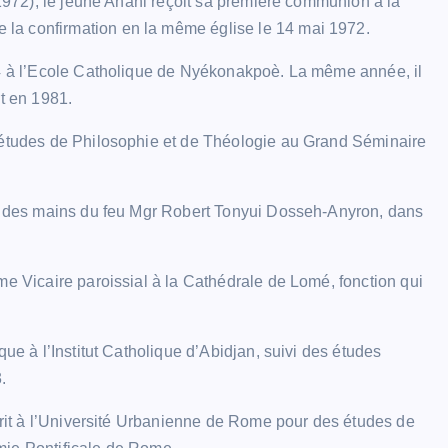
 1972), le jeune Anani reçoit sa première communion à la
la confirmation en la même église le 14 mai 1972.
74 à l’Ecole Catholique de Nyékonakpoè. La même année, il
rt en 1981.
s études de Philosophie et de Théologie au Grand Séminaire
ale des mains du feu Mgr Robert Tonyui Dosseh-Anyron, dans
me Vicaire paroissial à la Cathédrale de Lomé, fonction qui
que à l’Institut Catholique d’Abidjan, suivi des études
.
scrit à l’Université Urbanienne de Rome pour des études de