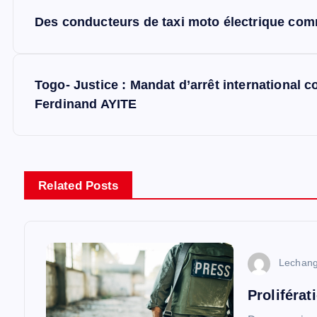
N
Des conducteurs de taxi moto électrique com
a
v
Togo- Justice : Mandat d’arrêt international co
Ferdinand AYITE
i
g
Related Posts
a
t
Lechan
i
Proliférat