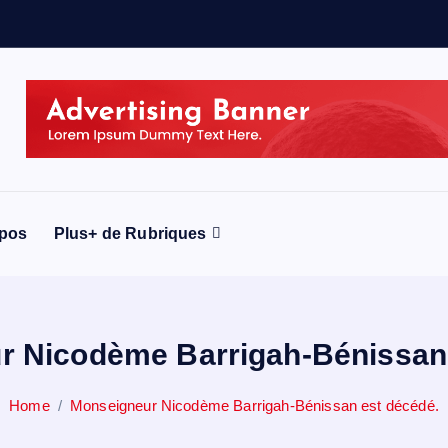
opos
Plus+ de Rubriques
r Nicodème Barrigah-Bénissan 
Home
Monseigneur Nicodème Barrigah-Bénissan est décédé.