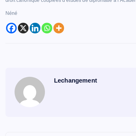
droit canonique couplées d’études de diplomatie à l’Acadé
Néné
Lechangement