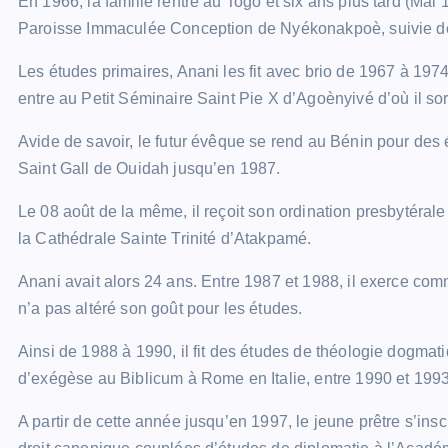
En 1966, la famille rentre au Togo et six ans plus tard (Mai
Paroisse Immaculée Conception de Nyékonakpoè, suivie de 
Les études primaires, Anani les fit avec brio de 1967 à 19
entre au Petit Séminaire Saint Pie X d’Agoènyivé d’où il so
Avide de savoir, le futur évêque se rend au Bénin pour de
Saint Gall de Ouidah jusqu’en 1987.
Le 08 août de la même, il reçoit son ordination presbytér
la Cathédrale Sainte Trinité d’Atakpamé.
Anani avait alors 24 ans. Entre 1987 et 1988, il exerce com
n’a pas altéré son goût pour les études.
Ainsi de 1988 à 1990, il fit des études de théologie dogmati
d’exégèse au Biblicum à Rome en Italie, entre 1990 et 1993
A partir de cette année jusqu’en 1997, le jeune prêtre s’in