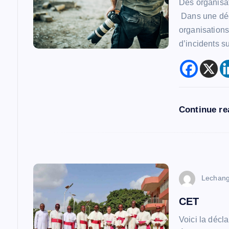
o
Des organisat
Dans une déc
n
organisations
d’incidents s
d
e
Continue r
l
’
a
Lechan
r
CET
Voici la dé