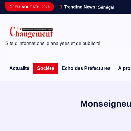
S
Trending News:
S
é
n
é
g
a
l
:
D
i
o
m
a
JEU. AOÛT 6TH, 2026
k
i
p
t
o
Site d'informations, d'analyses et de publicité
c
o
n
Actualité
Société
Echo des Préfectures
A pr
t
e
n
t
Monseigneu