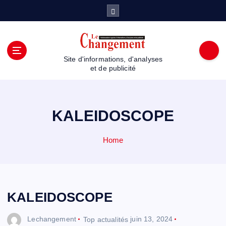
S
k
i
p
t
Site d'informations, d'analyses
o
et de publicité
c
o
n
t
KALEIDOSCOPE
e
n
Home
t
KALEIDOSCOPE
Lechangement
Top actualités
juin 13, 2024