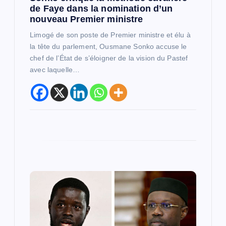
r
de Faye dans la nomination d’un
nouveau Premier ministre
t
Limogé de son poste de Premier ministre et élu à
la tête du parlement, Ousmane Sonko accuse le
i
chef de l’État de s’éloigner de la vision du Pastef
avec laquelle…
c
l
e