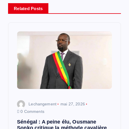
t
Related Posts
i
o
n
d
e
l
Lechangement
mai 27, 2026
’
0 Comments
a
Sénégal : A peine élu, Ousmane
Sonko critique la méthode cavalière