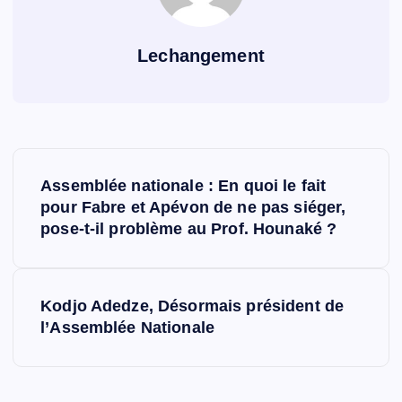
Lechangement
N
Assemblée nationale : En quoi le fait
a
pour Fabre et Apévon de ne pas siéger,
pose-t-il problème au Prof. Hounaké ?
v
i
Kodjo Adedze, Désormais président de
l’Assemblée Nationale
g
a