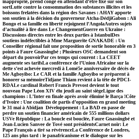
inapproprié, prend congé en attendant d’être fixé sur son
sort
Lutte contre la consommation des substances illicites et les
boissons frelatées dans la région des Savanes : AHAY apporte
son soutien à la décision du gouverneur Atcha-Dédji
Gabon : Ali
Bongo et sa famille en liberté rejoignent l’Angola
Autres sujets
d’actualité à lire dans Le Changement
Guerre en Ukraine :
Discussions directes entre les deux parties à Istanbul
Des
soutiens indéfectibles à Mme Marguerite GNAKADE : Un
Conseiller régional fait une proposition de sortie honorable en 3
points à Faure Gnassingbé ; Plusieurs OSC demandent son
départ du pouvoir
Par ces temps qui courent : La CEET
augmente ses tarifs
La conférence de l’Union Africaine sur la
dette s’est achevée mercredi à Lomé
5e anniversaire de décès de
Me Agboyibo: Le CAR et la famille Agboyibo se préparent à
honorer sa mémoire
Tidjane Thiam revient à la tête de PDCI-
RDA
Le cardinal Robert Francis Prevost devient le tout
nouveau Pape Léon XIV élu jeudi au saint siège
Ligue des
champions : L’Inter en finale après avoir éliminé le Barça !
Côte
d’Ivoire : Une coalition de partis d’opposition en grand meeting
le 31 mai à Abidjan
Développement : La BAD en passe de
perdre un soutien financier américain de 555 millions dollars
US
Ve République : La boucle est bouclée, Faure Gnassingbé et
Jean-Lucien Sanvee de Tové sont présidents
Carnet noir: Le
Pape François a tiré sa révérence
La Conférence de Londres,
125 ans plus tard : le panafricanisme et le dialogue sur les