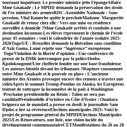
tournant inquiétant: Le premier ministre jette l’éponge
Affaire
Mme Gnakadè : Le MPDD demande la préservation des droits
de l’ex ministre des armées
RDC-Assemblée Nationale : Sous
pression, Vital Kamerhe quitte le perchoir
Madame Marguerite
Gnakadè de retour chez elle : Vers une mise en résidence
surveillée à domicile ?
Mme Gnakadé arrêtée et conduite à une
destination inconnue.
Les élèves reprennent le chemin de l’école
pour 45 semaines : voici le calendrier de l’année scolaire 2025-
2026
Togo/UE : Bruxelles demande la libération sans condition
d’Aziz Goma, Lomé rejette une ‘’ingérence’’ européenne
Togo/Violation de la liberté d’opinion : Une conférence de
presse de la DMK interrompue par la police
Abobo-
Kpolokougomé/Une chefferie fondée sur une base frauduleuse
Les auteurs bientôt devant les tribunaux ?
Rupture consommée
entre Mme Gnakadé et le pouvoir en place : L’ancienne
ministre des Armées provoque encore des remous à travers une
vidéo
Après le sommet Trump-Poutine en Alaska, les Européens
tentent de rattraper la locomotive de la paix à Washington
Prochaine présidentielle au Bénin : Talon ne sera pas
candidat
Présidentielle d’octobre en Côte d’Ivoire : Ouattara
briguera un 4e mandat
La presse en deuil: le journaliste Sam
Djobo a tiré sa révérence
Elections municipales 2025: Voici le
projet de programme général du MPDD
Elections Municipales
2025/Les Rénovateurs, une liste, une vision lucide du
développement communautaire
CET
Manifestations du 26 au 28