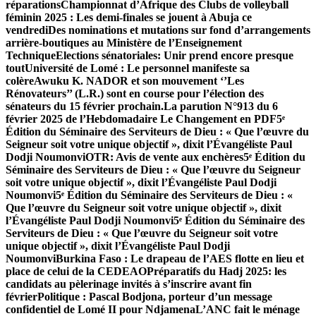
réparations
Championnat d’Afrique des Clubs de volleyball
féminin 2025 : Les demi-finales se jouent à Abuja ce
vendredi
Des nominations et mutations sur fond d’arrangements
arrière-boutiques au Ministère de l’Enseignement
Technique
Elections sénatoriales: Unir prend encore presque
tout
Université de Lomé : Le personnel manifeste sa
colère
Awuku K. NADOR et son mouvement ‘’Les
Rénovateurs’’ (L.R.) sont en course pour l’élection des
sénateurs du 15 février prochain.
La parution N°913 du 6
février 2025 de l’Hebdomadaire Le Changement en PDF
5ᵉ
Édition du Séminaire des Serviteurs de Dieu : « Que l’œuvre du
Seigneur soit votre unique objectif », dixit l’Évangéliste Paul
Dodji Noumonvi
OTR: Avis de vente aux enchères
5ᵉ Édition du
Séminaire des Serviteurs de Dieu : « Que l’œuvre du Seigneur
soit votre unique objectif », dixit l’Évangéliste Paul Dodji
Noumonvi
5ᵉ Édition du Séminaire des Serviteurs de Dieu : «
Que l’œuvre du Seigneur soit votre unique objectif », dixit
l’Évangéliste Paul Dodji Noumonvi
5ᵉ Édition du Séminaire des
Serviteurs de Dieu : « Que l’œuvre du Seigneur soit votre
unique objectif », dixit l’Évangéliste Paul Dodji
Noumonvi
Burkina Faso : Le drapeau de l’AES flotte en lieu et
place de celui de la CEDEAO
Préparatifs du Hadj 2025: les
candidats au pèlerinage invités à s’inscrire avant fin
février
Politique : Pascal Bodjona, porteur d’un message
confidentiel de Lomé II pour Ndjamena
L’ANC fait le ménage