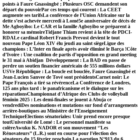
points à Faure Gnassingbé ; Plusieurs OSC demandent son
départ du pouvoir
Par ces temps qui courent : La CEET
augmente ses tarifs
La conférence de l’Union Africaine sur la
dette s’est achevée mercredi à Lomé
5e anniversaire de décès de
Me Agboyibo: Le CAR et la famille Agboyibo se préparent à
honorer sa mémoire
Tidjane Thiam revient à la tête de PDCI-
RDA
Le cardinal Robert Francis Prevost devient le tout
nouveau Pape Léon XIV élu jeudi au saint siège
Ligue des
champions : L’Inter en finale après avoir éliminé le Barça !
Côte
d’Ivoire : Une coalition de partis d’opposition en grand meeting
le 31 mai à Abidjan
Développement : La BAD en passe de
perdre un soutien financier américain de 555 millions dollars
US
Ve République : La boucle est bouclée, Faure Gnassingbé et
Jean-Lucien Sanvee de Tové sont présidents
Carnet noir: Le
Pape François a tiré sa révérence
La Conférence de Londres,
125 ans plus tard : le panafricanisme et le dialogue sur les
réparations
Championnat d’Afrique des Clubs de volleyball
féminin 2025 : Les demi-finales se jouent à Abuja ce
vendredi
Des nominations et mutations sur fond d’arrangements
arrière-boutiques au Ministère de l’Enseignement
Technique
Elections sénatoriales: Unir prend encore presque
tout
Université de Lomé : Le personnel manifeste sa
colère
Awuku K. NADOR et son mouvement ‘’Les
Rénovateurs’’ (L.R.) sont en course pour l’élection des
sénateurs du 15 février prochain.
La parution N°913 du 6