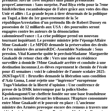
président Savi de Tové toujours sans palais présidentiel
propre
Cameroun : Sans surprise, Paul Biya réélu pour la 7eme
fois
Réélection rocambolesque de Fabre grâce aux votes des élus
Unir et alliés : La grande leçon à tirer désormais de la politique
au Togo
La liste du 1er gouvernement de la 5e
république
Arrestation d’un prétendu fils de Robert Dussey en
possession de 12 milliards aux USA : des poursuites seront
engagées contre les auteurs de la dénonciation
calomnieuse
France : La crise politique prend un nouveau
tournant inquiétant: Le premier ministre jette l’éponge
Affaire
Mme Gnakadè : Le MPDD demande la préservation des droits
de l’ex ministre des armées
RDC-Assemblée Nationale : Sous
pression, Vital Kamerhe quitte le perchoir
Madame Marguerite
Gnakadè de retour chez elle : Vers une mise en résidence
surveillée à domicile ?
Mme Gnakadé arrêtée et conduite à une
destination inconnue.
Les élèves reprennent le chemin de l’école
pour 45 semaines : voici le calendrier de l’année scolaire 2025-
2026
Togo/UE : Bruxelles demande la libération sans condition
d’Aziz Goma, Lomé rejette une ‘’ingérence’’ européenne
Togo/Violation de la liberté d’opinion : Une conférence de
presse de la DMK interrompue par la police
Abobo-
Kpolokougomé/Une chefferie fondée sur une base frauduleuse
Les auteurs bientôt devant les tribunaux ?
Rupture consommée
entre Mme Gnakadé et le pouvoir en place : L’ancienne
ministre des Armées provoque encore des remous à travers une