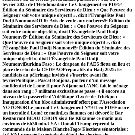
février 2025 de l’Hebdomadaire Le Changement en PDF
5ᵉ
Édition du Séminaire des Serviteurs de Dieu : « Que l’œuvre du
Seigneur soit votre unique objectif », dixit l’Évangéliste Paul
Dodji Noumonvi
OTR: Avis de vente aux enchères
5ᵉ Édition du
Séminaire des Serviteurs de Dieu : « Que l’œuvre du Seigneur
soit votre unique objectif », dixit l’Évangéliste Paul Dodji
Noumonvi
5ᵉ Édition du Séminaire des Serviteurs de Dieu : «
Que l’œuvre du Seigneur soit votre unique objectif », dixit
l’Évangéliste Paul Dodji Noumonvi
5ᵉ Édition du Séminaire des
Serviteurs de Dieu : « Que l’œuvre du Seigneur soit votre
unique objectif », dixit l’Évangéliste Paul Dodji
Noumonvi
Burkina Faso : Le drapeau de l’AES flotte en lieu et
place de celui de la CEDEAO
Préparatifs du Hadj 2025: les
candidats au pèlerinage invités à s’inscrire avant fin
février
Politique : Pascal Bodjona, porteur d’un message
confidentiel de Lomé II pour Ndjamena
L’ANC fait le ménage
dans son rang : 7 militants exclus
Que se passe –t-il encore au
niveau de la passerelle d’Adétikopé ?
Lycée de Tchêkpo :
Inauguration d’un bloc administratif offert par l’Association
YOTONOR
Le journal Le Changement N*911 en PDF
Encore
un incendie à Lomé ce matinLes flammes ont dévoré le Bar
Restaurant BEAU CHOIX sis à Bè Klikanmé ce matin aux
environs de 6h30 min.
USA : Donald Trump reprend la
commande de la Maison Blanche
Togo/ Elections sénatoriales :
la CENI proroge la période de dépôt des dossiers de