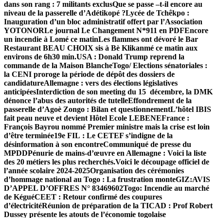
dans son rang : 7 militants exclus
Que se passe –t-il encore au
niveau de la passerelle d’Adétikopé ?
Lycée de Tchêkpo :
Inauguration d’un bloc administratif offert par l’Association
YOTONOR
Le journal Le Changement N*911 en PDF
Encore
un incendie à Lomé ce matinLes flammes ont dévoré le Bar
Restaurant BEAU CHOIX sis à Bè Klikanmé ce matin aux
environs de 6h30 min.
USA : Donald Trump reprend la
commande de la Maison Blanche
Togo/ Elections sénatoriales :
la CENI proroge la période de dépôt des dossiers de
candidature
Allemagne : vers des élections législatives
anticipées
Interdiction de son meeting du 15 décembre, la DMK
dénonce l’abus des autorités de tutelle
Effondrement de la
passerelle d’Agoè Zongo : Bilan et questionnement
L’hôtel IBIS
fait peau neuve et devient Hôtel Ecole LEBENE
France :
François Bayrou nommé Premier ministre mais la crise est loin
d’être terminée
19e FIL : Le CETEF s’indigne de la
désinformation à son encontre
Communiqué de presse du
MPDD
Pénurie de mains-d’œuvre en Allemagne : Voici la liste
des 20 métiers les plus recherchés.
Voici le découpage officiel de
l’année scolaire 2024-2025
Organisation des cérémonies
d’hommage national au Togo : La frustration monte
GIZ:AVIS
D’APPEL D’OFFRES N° 83469602
Togo: Incendie au marché
de Kégué
CEET : Retour confirmé des coupures
d’électricité
Réunion de préparation de la TICAD : Prof Robert
Dussey présente les atouts de l’économie togolaise