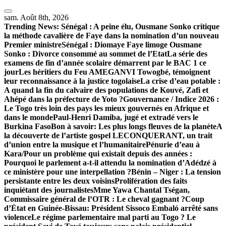
Skip
to
sam. Août 8th, 2026
content
Trending News:
Sénégal : A peine élu, Ousmane Sonko critique
la méthode cavalière de Faye dans la nomination d’un nouveau
Premier ministre
Sénégal : Diomaye Faye limoge Ousmane
Sonko : Divorce consommé au sommet de l’Etat
La série des
examens de fin d’année scolaire démarrent par le BAC 1 ce
jour
Les héritiers du Feu AMEGANVI Towogbé, témoignent
leur reconnaissance à la justice togolaise
La crise d’eau potable :
A quand la fin du calvaire des populations de Kouvé, Zafi et
Ahépé dans la préfecture de Yoto ?
Gouvernance / Indice 2026 :
Le Togo très loin des pays les mieux gouvernés en Afrique et
dans le monde
Paul-Henri Damiba, jugé et extradé vers le
Burkina Faso
Bon à savoir: Les plus longs fleuves de la planète
A
la découverte de l’artiste gospel LECONQUERANT, un trait
d’union entre la musique et l’humanitaire
Pénurie d’eau à
Kara/Pour un problème qui existait depuis des années :
Pourquoi le parlement a-t-il attendu la nomination d’Adédzé à
ce ministère pour une interpellation ?
Bénin – Niger : La tension
persistante entre les deux voisins
Prolifération des faits
inquiétant des journalistes
Mme Yawa Chantal Tségan,
Commissaire général de l’OTR : Le cheval gagnant ?
Coup
d’État en Guinée-Bissau: Président Sissoco Embaló arrêté sans
violence
Le régime parlementaire mal parti au Togo ? Le