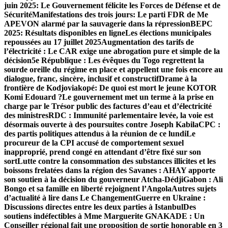
juin 2025: Le Gouvernement félicite les Forces de Défense et de
Sécurité
Manifestations des trois jours: Le parti FDR de Me
APEVON alarmé par la sauvagerie dans la répression
BEPC
2025: Résultats disponibles en ligne
Les élections municipales
repoussées au 17 juillet 2025
Augmentation des tarifs de
l’électricité : Le CAR exige un
e abrogation pure et simple de la
décision
5e République : Les évêques du Togo regrettent la
sourde oreille du régime en place et appellent une fois encore au
dialogue, franc, sincère, inclusif et constructif
Drame à la
frontière de Kodjoviakopé: De quoi est mort le jeune KOTOR
Komi Edouard ?
Le gouvernement met un terme à la prise en
charge par le Trésor public des factures d’eau et d’électricité
des ministres
RDC : Immunité parlementaire levée, la voie est
désormais ouverte à des poursuites contre Joseph Kabila
CPC :
des partis politiques attendus à la réunion de ce lundi
Le
procureur de la CPI accusé de comportement sexuel
inapproprié, prend congé en attendant d’être fixé sur son
sort
Lutte contre la consommation des substances illicites et les
boissons frelatées dans la région des Savanes : AHAY apporte
son soutien à la décision du gouverneur Atcha-Dédji
Gabon : Ali
Bongo et sa famille en liberté rejoignent l’Angola
Autres sujets
d’actualité à lire dans Le Changement
Guerre en Ukraine :
Discussions directes entre les deux parties à Istanbul
Des
soutiens indéfectibles à Mme Marguerite GNAKADE : Un
Conseiller régional fait une proposition de sortie honorable en 3