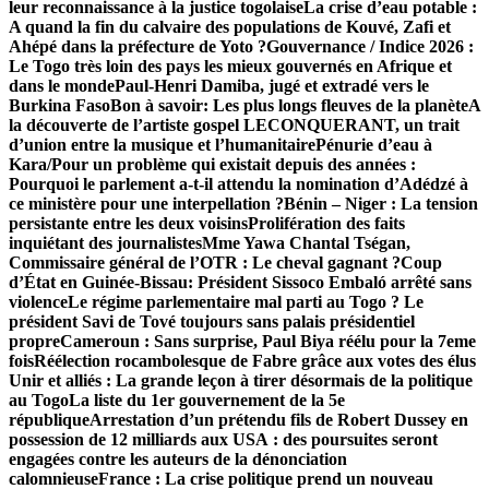
leur reconnaissance à la justice togolaise
La crise d’eau potable :
A quand la fin du calvaire des populations de Kouvé, Zafi et
Ahépé dans la préfecture de Yoto ?
Gouvernance / Indice 2026 :
Le Togo très loin des pays les mieux gouvernés en Afrique et
dans le monde
Paul-Henri Damiba, jugé et extradé vers le
Burkina Faso
Bon à savoir: Les plus longs fleuves de la planète
A
la découverte de l’artiste gospel LECONQUERANT, un trait
d’union entre la musique et l’humanitaire
Pénurie d’eau à
Kara/Pour un problème qui existait depuis des années :
Pourquoi le parlement a-t-il attendu la nomination d’Adédzé à
ce ministère pour une interpellation ?
Bénin – Niger : La tension
persistante entre les deux voisins
Prolifération des faits
inquiétant des journalistes
Mme Yawa Chantal Tségan,
Commissaire général de l’OTR : Le cheval gagnant ?
Coup
d’État en Guinée-Bissau: Président Sissoco Embaló arrêté sans
violence
Le régime parlementaire mal parti au Togo ? Le
président Savi de Tové toujours sans palais présidentiel
propre
Cameroun : Sans surprise, Paul Biya réélu pour la 7eme
fois
Réélection rocambolesque de Fabre grâce aux votes des élus
Unir et alliés : La grande leçon à tirer désormais de la politique
au Togo
La liste du 1er gouvernement de la 5e
république
Arrestation d’un prétendu fils de Robert Dussey en
possession de 12 milliards aux USA : des poursuites seront
engagées contre les auteurs de la dénonciation
calomnieuse
France : La crise politique prend un nouveau