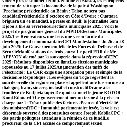
vidéo
Après le sommet Trump-Poutine en Alaska, les Européens
tentent de rattraper la locomotive de la paix à Washington
Prochaine présidentielle au Bénin : Talon ne sera pas
candidat
Présidentielle d’octobre en Côte d’Ivoire : Ouattara
briguera un 4e mandat
La presse en deuil: le journaliste Sam
Djobo a tiré sa révérence
Elections municipales 2025: Voici le
projet de programme général du MPDD
Elections Municipales
2025/Les Rénovateurs, une liste, une vision lucide du
développement communautaire
CET
Manifestations du 26 au 28
juin 2025: Le Gouvernement félicite les Forces de Défense et de
Sécurité
Manifestations des trois jours: Le parti FDR de Me
APEVON alarmé par la sauvagerie dans la répression
BEPC
2025: Résultats disponibles en ligne
Les élections municipales
repoussées au 17 juillet 2025
Augmentation des tarifs de
l’électricité : Le CAR exige un
e abrogation pure et simple de la
décision
5e République : Les évêques du Togo regrettent la
sourde oreille du régime en place et appellent une fois encore au
dialogue, franc, sincère, inclusif et constructif
Drame à la
frontière de Kodjoviakopé: De quoi est mort le jeune KOTOR
Komi Edouard ?
Le gouvernement met un terme à la prise en
charge par le Trésor public des factures d’eau et d’électricité
des ministres
RDC : Immunité parlementaire levée, la voie est
désormais ouverte à des poursuites contre Joseph Kabila
CPC :
des partis politiques attendus à la réunion de ce lundi
Le
procureur de la CPI accusé de comportement sexuel