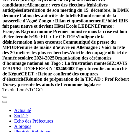
candidature
Allemagne : vers des élections législatives
anticipées
Interdiction de son meeting du 15 décembre, la DMK
dénonce l’abus des autorités de tutelle
Effondrement de la
passerelle d’Agoè Zongo : Bilan et questionnement
L’hôtel IBIS
fait peau neuve et devient Hôtel Ecole LEBENE
France :
François Bayrou nommé Premier ministre mais la crise est loin
d’être terminée
19e FIL : Le CETEF s’indigne de la
désinformation à son encontre
Communiqué de presse du
MPDD
Pénurie de mains-d’œuvre en Allemagne : Voici la liste
des 20 métiers les plus recherchés.
Voici le découpage officiel de
l’année scolaire 2024-2025
Organisation des cérémonies
d’hommage national au Togo : La frustration monte
GIZ:AVIS
D’APPEL D’OFFRES N° 83469602
Togo: Incendie au marché
de Kégué
CEET : Retour confirmé des coupures
d’électricité
Réunion de préparation de la TICAD : Prof Robert
Dussey présente les atouts de l’économie togolaise
Tokoin Lomé-TOGO
Actualité
Société
Echo des Préfectures
A propos
Plus+ de Rubriques