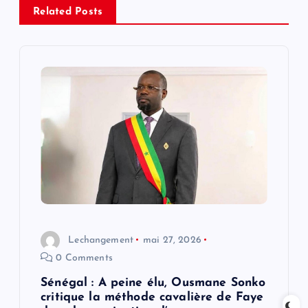
a
Related Posts
t
i
o
n
d
e
l
Lechangement
mai 27, 2026
0 Comments
’
Sénégal : A peine élu, Ousmane Sonko
a
critique la méthode cavalière de Faye