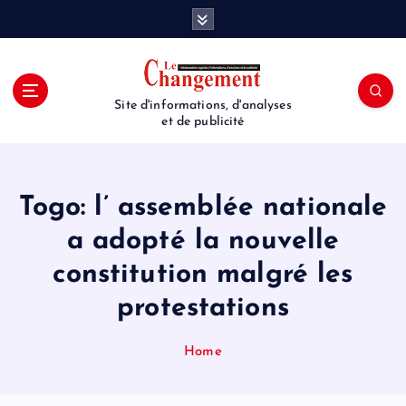
S
k
i
p
t
Site d'informations, d'analyses
o
et de publicité
c
o
n
t
Togo: l’ assemblée nationale
e
a adopté la nouvelle
n
t
constitution malgré les
protestations
Home