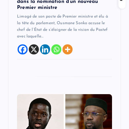
dans la nomination d’un nouveau
Premier ministre
r
Limogé de son poste de Premier ministre et élu à
t
la tête du parlement, Ousmane Sonko accuse le
chef de l’État de s’éloigner de la vision du Pastef
avec laquelle…
i
c
l
e