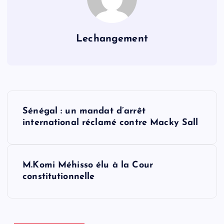
Lechangement
N
Sénégal : un mandat d’arrêt
a
international réclamé contre Macky Sall
v
M.Komi Méhisso élu à la Cour
i
constitutionnelle
g