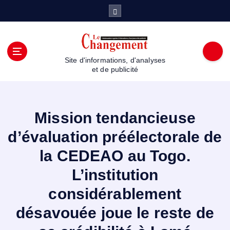
S
k
i
p
t
Site d'informations, d'analyses
o
et de publicité
c
o
n
t
Mission tendancieuse
e
d’évaluation préélectorale de
n
t
la CEDEAO au Togo.
L’institution
considérablement
désavouée joue le reste de