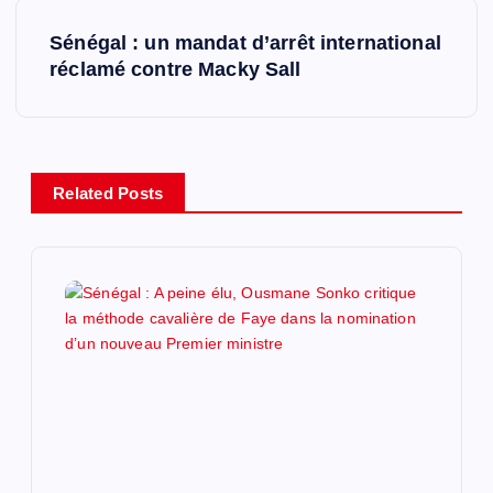
v
Sénégal : un mandat d’arrêt international
i
réclamé contre Macky Sall
g
a
Related Posts
t
i
o
n
d