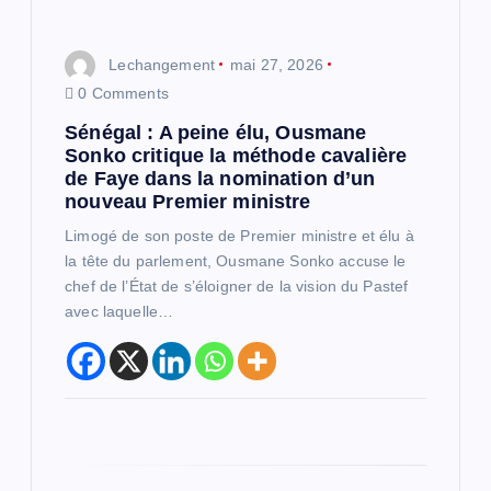
e
l
Lechangement
mai 27, 2026
’
0 Comments
Sénégal : A peine élu, Ousmane
a
Sonko critique la méthode cavalière
de Faye dans la nomination d’un
nouveau Premier ministre
r
Limogé de son poste de Premier ministre et élu à
t
la tête du parlement, Ousmane Sonko accuse le
chef de l’État de s’éloigner de la vision du Pastef
i
avec laquelle…
c
l
e