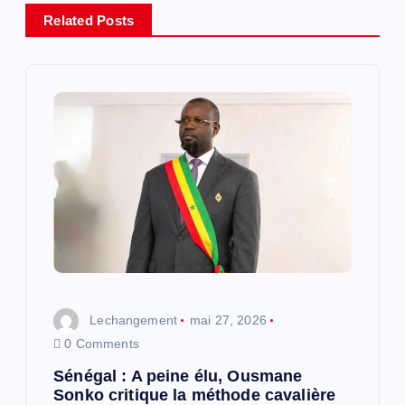
a
Related Posts
t
i
o
n
d
e
l
Lechangement
mai 27, 2026
’
0 Comments
Sénégal : A peine élu, Ousmane
a
Sonko critique la méthode cavalière