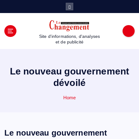
S
k
i
p
t
Site d'informations, d'analyses
o
et de publicité
c
o
n
t
Le nouveau gouvernement
e
dévoilé
n
t
Home
Le nouveau gouvernement