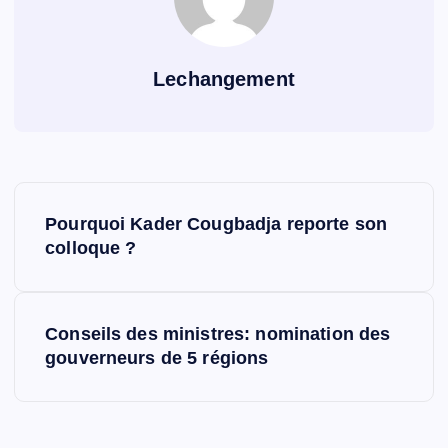
Lechangement
N
Pourquoi Kader Cougbadja reporte son
a
colloque ?
v
Conseils des ministres: nomination des
i
gouverneurs de 5 régions
g