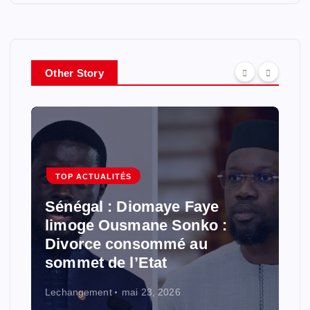
r
c
h
e
r
Other Story
:
TOP ACTUALITÉS
Sénégal : Diomaye Faye
limoge Ousmane Sonko :
Divorce consommé au
sommet de l’Etat
Lechangement
mai 23, 2026