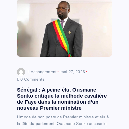
n
d
e
l
’
Lechangement
mai 27, 2026
0 Comments
a
Sénégal : A peine élu, Ousmane
r
Sonko critique la méthode cavalière
de Faye dans la nomination d’un
nouveau Premier ministre
t
Limogé de son poste de Premier ministre et élu à
i
la tête du parlement, Ousmane Sonko accuse le