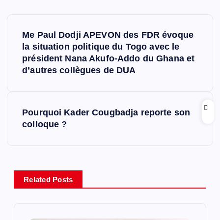
N
Me Paul Dodji APEVON des FDR évoque
a
la situation politique du Togo avec le
président Nana Akufo-Addo du Ghana et
v
d’autres collègues de DUA
i
Pourquoi Kader Cougbadja reporte son
g
colloque ?
a
t
Related Posts
i
o