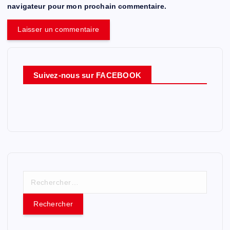
navigateur pour mon prochain commentaire.
Suivez-nous sur FACEBOOK
R
e
c
h
e