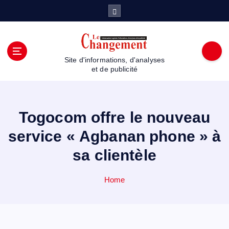
S
k
i
p
t
Site d'informations, d'analyses
o
et de publicité
c
o
n
t
Togocom offre le nouveau
e
service « Agbanan phone » à
n
t
sa clientèle
Home