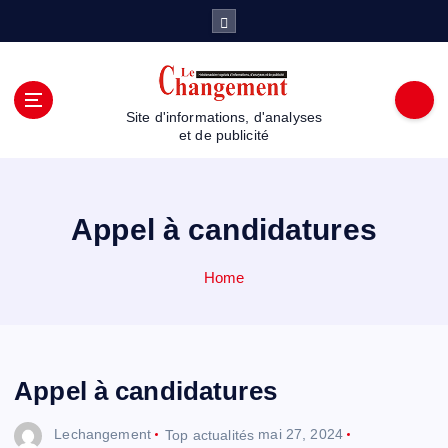
S
k
i
p
t
Site d'informations, d'analyses
o
et de publicité
c
o
n
t
Appel à candidatures
e
n
Home
t
Appel à candidatures
Lechangement
Top actualités
mai 27, 2024