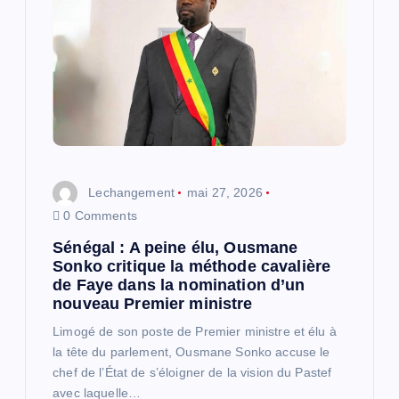
n
d
e
l
Lechangement
mai 27, 2026
’
0 Comments
a
Sénégal : A peine élu, Ousmane
Sonko critique la méthode cavalière
r
de Faye dans la nomination d’un
nouveau Premier ministre
t
Limogé de son poste de Premier ministre et élu à
la tête du parlement, Ousmane Sonko accuse le
i
chef de l’État de s’éloigner de la vision du Pastef
avec laquelle…