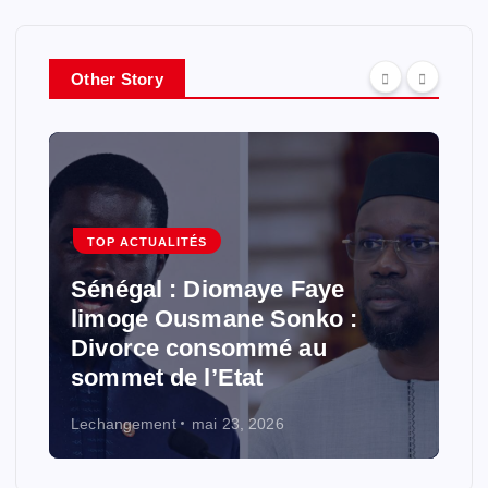
c
h
e
r
Other Story
:
TOP ACTUALITÉS
Sénégal : Diomaye Faye
limoge Ousmane Sonko :
Divorce consommé au
sommet de l’Etat
Lechangement
mai 23, 2026