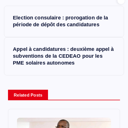
N
Election consulaire : prorogation de la
a
période de dépôt des candidatures
v
Appel à candidatures : deuxième appel à
i
subventions de la CEDEAO pour les
PME solaires autonomes
g
a
t
Related Posts
i
o